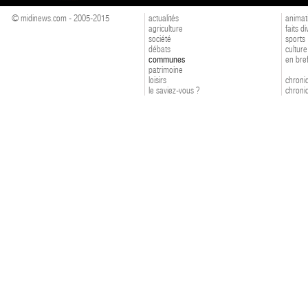
© midinews.com - 2005-2015
actualités
animat
agriculture
faits d
société
sports
débats
culture
communes
en bre
patrimoine
loisirs
chroniq
le saviez-vous ?
chroniq