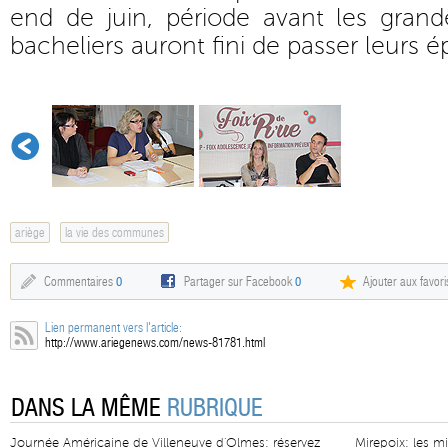
end de juin, période avant les gran
bacheliers auront fini de passer leurs é
ariège
la vie des communes
Commentaires
0
Partager sur Facebook
0
Ajouter aux favori
Lien permanent vers l'article:
http://www.ariegenews.com/news-81781.html
DANS LA MÊME
RUBRIQUE
Journée Américaine de Villeneuve d'Olmes: réservez
Mirepoix: les m