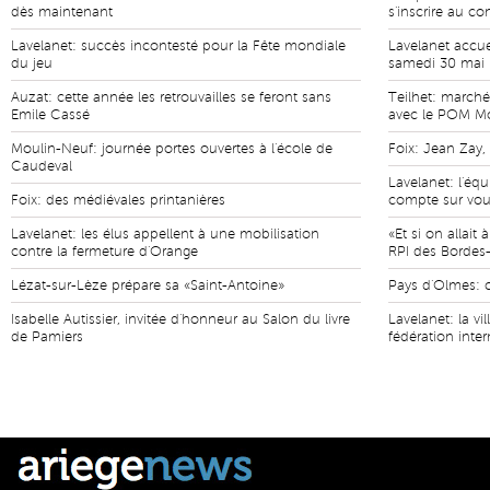
dès maintenant
s'inscrire au c
Lavelanet: succès incontesté pour la Fête mondiale
Lavelanet accue
du jeu
samedi 30 mai
Auzat: cette année les retrouvailles se feront sans
Teilhet: marché
Emile Cassé
avec le POM M
Moulin-Neuf: journée portes ouvertes à l'école de
Foix: Jean Zay,
Caudeval
Lavelanet: l'éq
Foix: des médiévales printanières
compte sur vo
Lavelanet: les élus appellent à une mobilisation
«Et si on allait
contre la fermeture d'Orange
RPI des Bordes-
Lézat-sur-Lèze prépare sa «Saint-Antoine»
Pays d'Olmes: 
Isabelle Autissier, invitée d'honneur au Salon du livre
Lavelanet: la v
de Pamiers
fédération inter