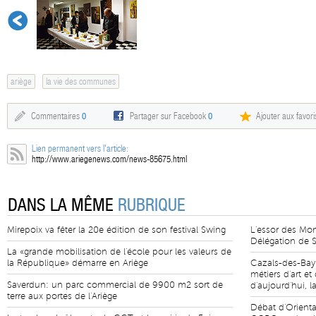
ariège
la vie des communes
Commentaires
0
Partager sur Facebook
0
Ajouter aux favori
Lien permanent vers l'article:
http://www.ariegenews.com/news-85675.html
DANS LA MÊME
RUBRIQUE
Mirepoix va fêter la 20e édition de son festival Swing
L'essor des Mo
Délégation de S
La «grande mobilisation de l'école pour les valeurs de
la République» démarre en Ariège
Cazals-des-Bay
métiers d'art e
Saverdun: un parc commercial de 9900 m2 sort de
d'aujourd'hui, l
terre aux portes de l'Ariège
Débat d'Orienta