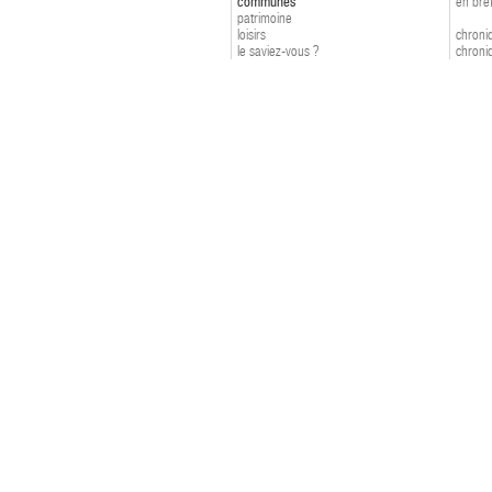
communes
en bre
patrimoine
loisirs
chroniq
le saviez-vous ?
chroniq