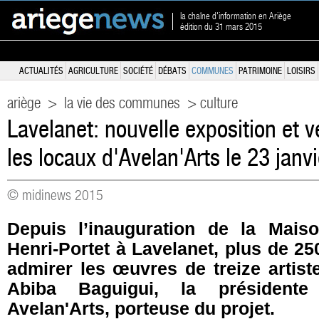
la chaîne d'information en Ariège
édition du 31 mars 2015
ACTUALITÉS
AGRICULTURE
SOCIÉTÉ
DÉBATS
COMMUNES
PATRIMOINE
LOISIRS
ariège
>
la vie des communes
> culture
Lavelanet: nouvelle exposition et 
les locaux d'Avelan'Arts le 23 janvi
© midinews 2015
Depuis l’inauguration de la Mais
Henri-Portet à Lavelanet, plus de 2
admirer les œuvres de treize artist
Abiba Baguigui, la présidente 
Avelan'Arts, porteuse du projet.