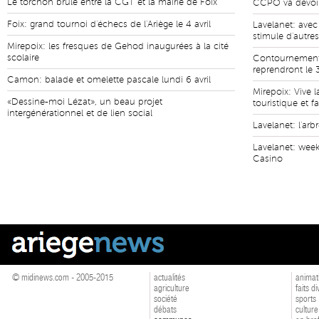
Le torchon brûle entre la CGT et la mairie de Foix
CCPO va devoir 
Foix: grand tournoi d'échecs de l'Ariège le 4 avril
Lavelanet: avec
stimule d'autre
Mirepoix: les fresques de Gehod inaugurées à la cité
scolaire
Contournement 
reprendront le 
Camon: balade et omelette pascale lundi 6 avril
Mirepoix: Vive l
«Dessine-moi Lézat», un beau projet
touristique et fa
intergénérationnel et de lien social
Lavelanet: l'ar
Lavelanet: wee
Casino
© midinews.com - 2005-2015
actualités
animat
agriculture
faits d
société
sports
débats
culture