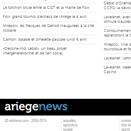
Débat d'Orienta
Le torchon brûle entre la CGT et la mairie de Foix
CCPO va devoir 
Foix: grand tournoi d'échecs de l'Ariège le 4 avril
Lavelanet: avec
stimule d'autre
Mirepoix: les fresques de Gehod inaugurées à la cité
scolaire
Contournement 
reprendront le 
Camon: balade et omelette pascale lundi 6 avril
Mirepoix: Vive l
«Dessine-moi Lézat», un beau projet
touristique et fa
intergénérationnel et de lien social
Lavelanet: l'ar
Lavelanet: wee
Casino
© midinews.com - 2005-2015
actualités
animat
agriculture
faits d
société
sports