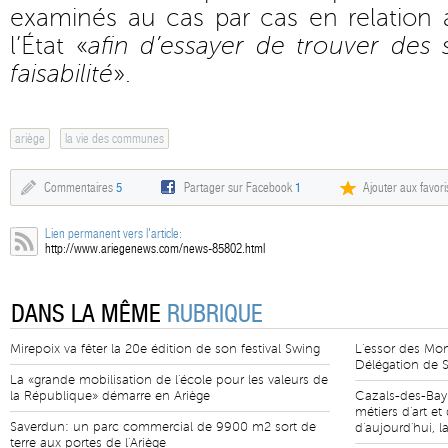
examinés au cas par cas en relation 
l’État «
afin d’essayer de trouver des 
faisabilité
».
ariège
la vie des communes
Commentaires
5
Partager sur Facebook
1
Ajouter aux favori
Lien permanent vers l'article:
http://www.ariegenews.com/news-85802.html
DANS LA MÊME
RUBRIQUE
Mirepoix va fêter la 20e édition de son festival Swing
L'essor des Mo
Délégation de S
La «grande mobilisation de l'école pour les valeurs de
la République» démarre en Ariège
Cazals-des-Bay
métiers d'art e
Saverdun: un parc commercial de 9900 m2 sort de
d'aujourd'hui, l
terre aux portes de l'Ariège