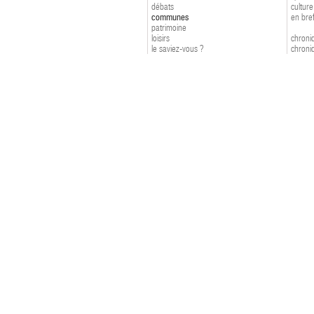
débats
culture
communes
en bre
patrimoine
loisirs
chroniq
le saviez-vous ?
chroniq