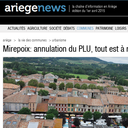
la chaîne d'information en Ariège
édition du 1er avril 2015
ACTUALITÉS
AGRICULTURE
SOCIÉTÉ
DÉBATS
COMMUNES
PATRIMOINE
LOISIRS
ariège
>
la vie des communes
> urbanisme
Mirepoix: annulation du PLU, tout est à 