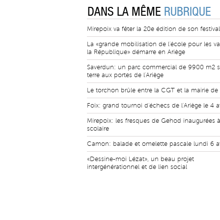
DANS LA MÊME
RUBRIQUE
Mirepoix va fêter la 20e édition de son festiva
La «grande mobilisation de l'école pour les va
la République» démarre en Ariège
Saverdun: un parc commercial de 9900 m2 s
terre aux portes de l'Ariège
Le torchon brûle entre la CGT et la mairie de
Foix: grand tournoi d'échecs de l'Ariège le 4 av
Mirepoix: les fresques de Gehod inaugurées à 
scolaire
Camon: balade et omelette pascale lundi 6 av
«Dessine-moi Lézat», un beau projet
intergénérationnel et de lien social