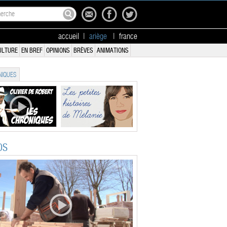
accueil
|
ariège
|
france
ULTURE
EN BREF
OPINIONS
BRÈVES
ANIMATIONS
IQUES
OS