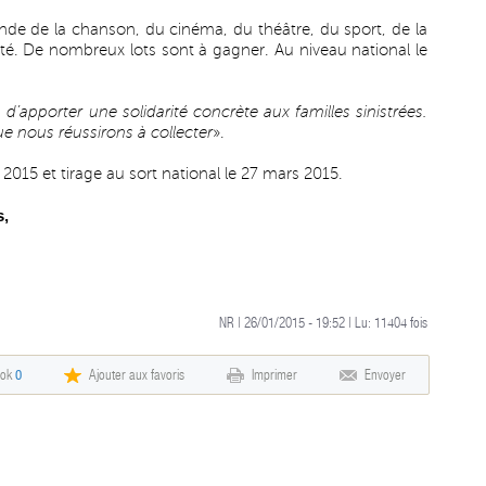
de de la chanson, du cinéma, du théâtre, du sport, de la
rité. De nombreux lots sont à gagner. Au niveau national le
d’apporter une solidarité concrète aux familles sinistrées.
e nous réussirons à collecter
».
2015 et tirage au sort national le 27 mars 2015.
s,
NR | 26/01/2015 - 19:52 | Lu:
11404
fois
ook
0
Ajouter aux favoris
Imprimer
Envoyer