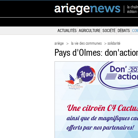
la chaî
édition
ACTUALITÉS
AGRICULTURE
SOCIÉTÉ
DÉBATS
CO
ariège
>
la vie des communes
> solidarité
Pays d'Olmes: don'actio