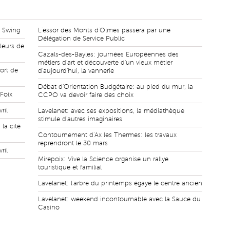
l Swing
L'essor des Monts d'Olmes passera par une
Délégation de Service Public
leurs de
Cazals-des-Bayles: journées Européennes des
métiers d'art et découverte d'un vieux métier
ort de
d'aujourd'hui, la vannerie
Débat d'Orientation Budgétaire: au pied du mur, la
 Foix
CCPO va devoir faire des choix
ril
Lavelanet: avec ses expositions, la médiathèque
stimule d'autres imaginaires
la cité
Contournement d'Ax les Thermes: les travaux
reprendront le 30 mars
ril
Mirepoix: Vive la Science organise un rallye
touristique et familial
Lavelanet: l'arbre du printemps égaye le centre ancien
Lavelanet: weekend incontournable avec la Sauce du
Casino