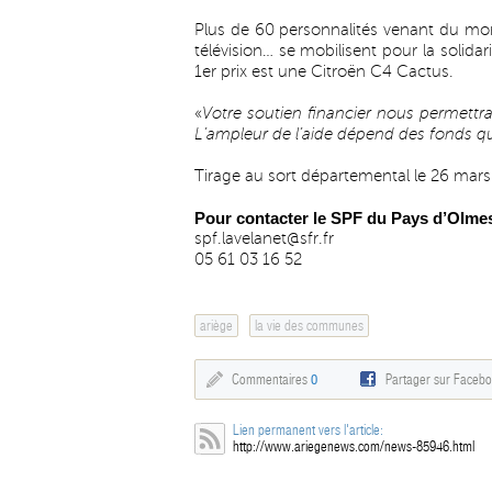
Plus de 60 personnalités venant du mon
télévision… se mobilisent pour la solida
1er prix est une Citroën C4 Cactus.
«
Votre soutien financier nous permettra 
L’ampleur de l’aide dépend des fonds qu
Tirage au sort départemental le 26 mars 
Pour contacter le SPF du Pays d’Olme
spf.lavelanet@sfr.fr
05 61 03 16 52
ariège
la vie des communes
Commentaires
0
Partager sur Faceb
Lien permanent vers l'article:
http://www.ariegenews.com/news-85946.html