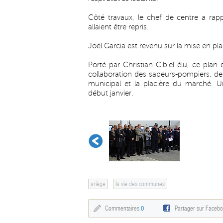
Côté travaux, le chef de centre a rappe
allaient être repris.
Joël Garcia est revenu sur la mise en p
Porté par Christian Cibiel élu, ce plan
collaboration des sapeurs-pompiers, de 
municipal et la placière du marché. U
début janvier.
ariège
la vie des communes
Commentaires
0
Partager sur Faceb