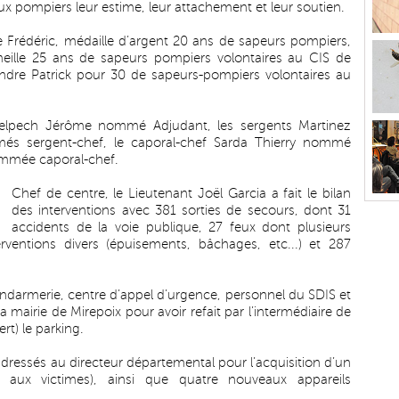
x pompiers leur estime, leur attachement et leur soutien.
e Frédéric, médaille d’argent 20 ans de sapeurs pompiers,
meille 25 ans de sapeurs pompiers volontaires au CIS de
xandre Patrick pour 30 de sapeurs-pompiers volontaires au
 Delpech Jérôme nommé Adjudant, les sergents Martinez
és sergent-chef, le caporal-chef Sarda Thierry nommé
nommée caporal-chef.
Chef de centre, le Lieutenant Joël Garcia a fait le bilan
des interventions avec 381 sorties de secours, dont 31
accidents de la voie publique, 27 feux dont plusieurs
rventions divers (épuisements, bâchages, etc...) et 287
gendarmerie, centre d’appel d’urgence, personnel du SDIS et
 mairie de Mirepoix pour avoir refait par l’intermédiaire de
) le parking.
ressés au directeur départemental pour l’acquisition d’un
aux victimes), ainsi que quatre nouveaux appareils