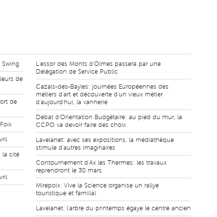
l Swing
L'essor des Monts d'Olmes passera par une
Délégation de Service Public
leurs de
Cazals-des-Bayles: journées Européennes des
métiers d'art et découverte d'un vieux métier
ort de
d'aujourd'hui, la vannerie
Débat d'Orientation Budgétaire: au pied du mur, la
 Foix
CCPO va devoir faire des choix
ril
Lavelanet: avec ses expositions, la médiathèque
stimule d'autres imaginaires
la cité
Contournement d'Ax les Thermes: les travaux
reprendront le 30 mars
ril
Mirepoix: Vive la Science organise un rallye
touristique et familial
Lavelanet: l'arbre du printemps égaye le centre ancien