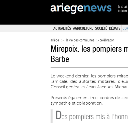
la chaî
édition
ACTUALITÉS
AGRICULTURE
SOCIÉTÉ
DÉBATS
CO
ariège
>
la vie des communes
> célébration
Mirepoix: les pompiers m
Barbe
Le weekend dernier, les pompiers mirapi
l’amicale, des autorités militaires, d’
Conseil général et Jean-Jacques Micha
Présents également trois centres de se
sympathie et collaboration.
D
es pompiers mis à l’hon