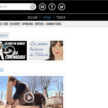
accueil
|
ariège
|
france
ULTURE
EN BREF
OPINIONS
BRÈVES
ANIMATIONS
IQUES
OS