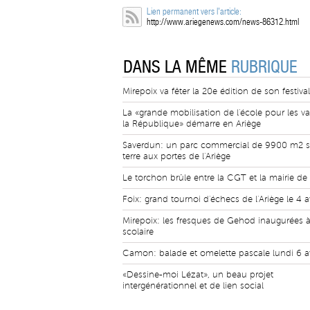
Lien permanent vers l'article:
http://www.ariegenews.com/news-86312.html
DANS LA MÊME
RUBRIQUE
Mirepoix va fêter la 20e édition de son festiva
La «grande mobilisation de l'école pour les va
la République» démarre en Ariège
Saverdun: un parc commercial de 9900 m2 s
terre aux portes de l'Ariège
Le torchon brûle entre la CGT et la mairie de
Foix: grand tournoi d'échecs de l'Ariège le 4 av
Mirepoix: les fresques de Gehod inaugurées à 
scolaire
Camon: balade et omelette pascale lundi 6 av
«Dessine-moi Lézat», un beau projet
intergénérationnel et de lien social