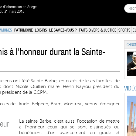
ne d'information en Ariège
 du 31 mars 2015
MMUNES
PATRIMOINE
LOISIRS
LE SAVIEZ-VOUS ?
FAITS DIVERS & JUSTICE
SPORTS
C
CHRON
is à l'honneur durant la Sainte-
ciens ont fêté Sainte-Barbe, entourés de leurs familles, de
élus dont Nicole Quillien maire, Henri Nayrou président du
VIDÉ
u président de la CCPM.
cours de l’Aude: Belpech, Bram, Montréal, venus témoigner
La sainte Barbe, c’est aussi l’occasion de mettre
neur
à l’honneur ceux qui se sont distingués ou
bénéficient d’un avancement en grade et