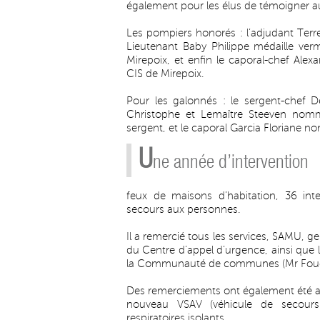
également pour les élus de témoigner au
Les pompiers honorés : l’adjudant Terr
Lieutenant Baby Philippe médaille ver
Mirepoix, et enfin le caporal-chef Ale
CIS de Mirepoix.
Pour les galonnés : le sergent-chef
Christophe et Lemaître Steeven nomm
sergent, et le caporal Garcia Floriane 
U
ne année d’intervention
feux de maisons d’habitation, 36 inte
secours aux personnes.
Il a remercié tous les services, SAMU, 
du Centre d’appel d’urgence, ainsi que la
la Communauté de communes (Mr Fouert
Des remerciements ont également été ad
nouveau VSAV (véhicule de secours 
respiratoires isolants.