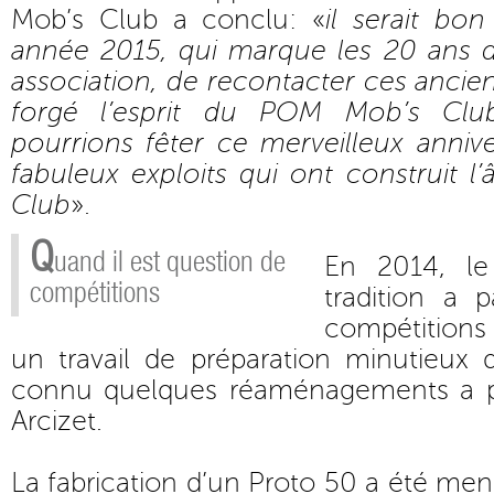
Mob’s Club a conclu: «
il serait bo
année 2015, qui marque les 20 ans d
association, de recontacter ces ancie
forgé l’esprit du POM Mob’s Cl
pourrions fêter ce merveilleux anniver
fabuleux exploits qui ont construit
Club
».
Q
uand il est question de
En 2014, le
compétitions
tradition a 
compétition
un travail de préparation minutieux 
connu quelques réaménagements a p
Arcizet.
La fabrication d’un Proto 50 a été men