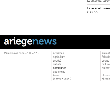
Lavelanet: l'ar
Lavelanet: wee
Casino
© midinews.com - 2005-2015
actualités
animat
agriculture
faits d
société
sports
débats
culture
communes
en bre
patrimoine
loisirs
chroniq
le saviez-vous ?
chroniq