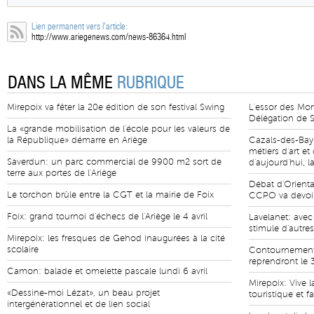
Lien permanent vers l'article:
http://www.ariegenews.com/news-86364.html
DANS LA MÊME
RUBRIQUE
Mirepoix va fêter la 20e édition de son festival Swing
L'essor des Mo
Délégation de S
La «grande mobilisation de l'école pour les valeurs de
la République» démarre en Ariège
Cazals-des-Bay
métiers d'art e
Saverdun: un parc commercial de 9900 m2 sort de
d'aujourd'hui, l
terre aux portes de l'Ariège
Débat d'Orienta
Le torchon brûle entre la CGT et la mairie de Foix
CCPO va devoir 
Foix: grand tournoi d'échecs de l'Ariège le 4 avril
Lavelanet: avec
stimule d'autre
Mirepoix: les fresques de Gehod inaugurées à la cité
scolaire
Contournement 
reprendront le 
Camon: balade et omelette pascale lundi 6 avril
Mirepoix: Vive l
«Dessine-moi Lézat», un beau projet
touristique et fa
intergénérationnel et de lien social