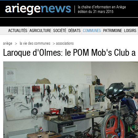
la chaîne d'information en Ariège
édition du 31 mars 2015
ACTUALITÉS
AGRICULTURE
SOCIÉTÉ
DÉBATS
COMMUNES
PATRIMOINE
LOISIRS
ariège
>
la vie des communes
> associations
Laroque d'Olmes: le POM Mob's Club a 