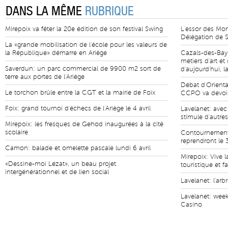
DANS LA MÊME
RUBRIQUE
Mirepoix va fêter la 20e édition de son festival Swing
L'essor des Mo
Délégation de S
La «grande mobilisation de l'école pour les valeurs de
la République» démarre en Ariège
Cazals-des-Bay
métiers d'art e
Saverdun: un parc commercial de 9900 m2 sort de
d'aujourd'hui, l
terre aux portes de l'Ariège
Débat d'Orienta
Le torchon brûle entre la CGT et la mairie de Foix
CCPO va devoir 
Foix: grand tournoi d'échecs de l'Ariège le 4 avril
Lavelanet: avec
stimule d'autre
Mirepoix: les fresques de Gehod inaugurées à la cité
scolaire
Contournement 
reprendront le 
Camon: balade et omelette pascale lundi 6 avril
Mirepoix: Vive l
«Dessine-moi Lézat», un beau projet
touristique et fa
intergénérationnel et de lien social
Lavelanet: l'ar
Lavelanet: wee
Casino