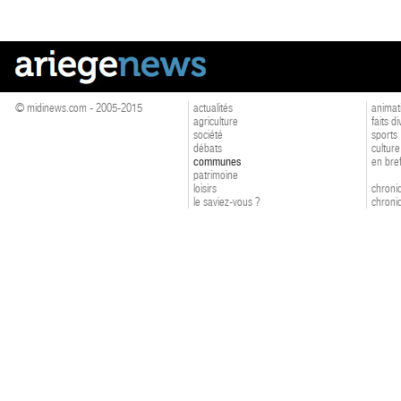
© midinews.com - 2005-2015
actualités
animat
agriculture
faits d
société
sports
débats
culture
communes
en bre
patrimoine
loisirs
chroniq
le saviez-vous ?
chroniq