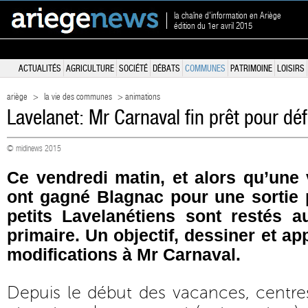
la chaîne d'information en Ariège
édition du 1er avril 2015
ACTUALITÉS
AGRICULTURE
SOCIÉTÉ
DÉBATS
COMMUNES
PATRIMOINE
LOISIRS
ariège
>
la vie des communes
> animations
Lavelanet: Mr Carnaval fin prêt pour défi
© midinews 2015
Ce vendredi matin, et alors qu’une 
ont gagné Blagnac pour une sortie 
petits Lavelanétiens sont restés a
primaire. Un objectif, dessiner et ap
modifications à Mr Carnaval.
Depuis le début des vacances, centres 