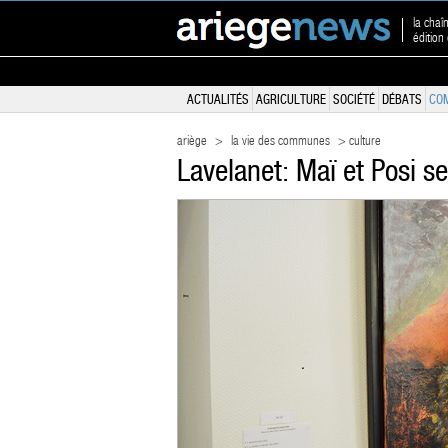
la chaî
édition
ACTUALITÉS
AGRICULTURE
SOCIÉTÉ
DÉBATS
CO
ariège
>
la vie des communes
> culture
Lavelanet: Maï et Posi s