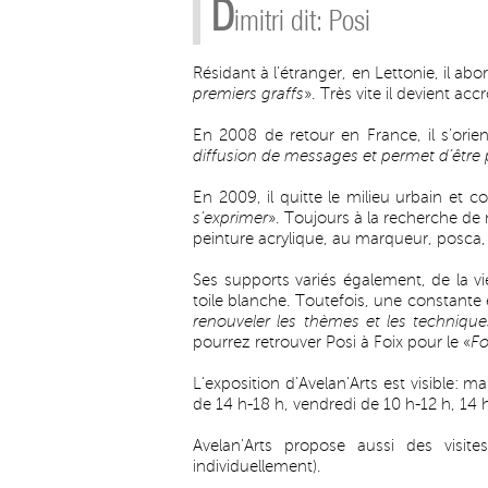
D
imitri dit: Posi
Résidant à l’étranger, en Lettonie, il abor
premiers graffs
». Très vite il devient ac
En 2008 de retour en France, il s’orien
diffusion de messages et permet d’être 
En 2009, il quitte le milieu urbain et 
s’exprimer
». Toujours à la recherche de 
peinture acrylique, au marqueur, posca,
Ses supports variés également, de la vi
toile blanche. Toutefois, une constante e
renouveler les thèmes et les techniqu
pourrez retrouver Posi à Foix pour le «
Fo
L’exposition d’Avelan'Arts est visible: m
de 14 h-18 h, vendredi de 10 h-12 h, 14 
Avelan'Arts propose aussi des vis
individuellement).