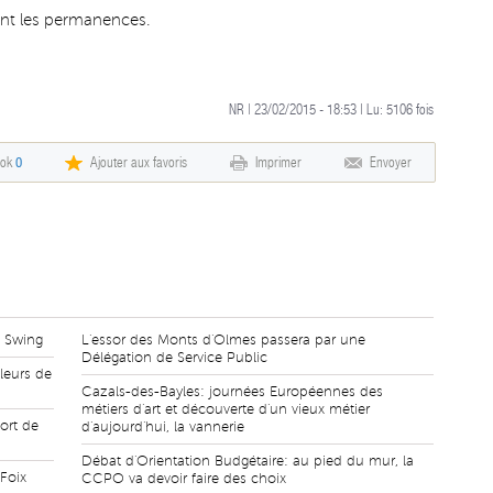
nnent les permanences.
NR | 23/02/2015 - 18:53 | Lu:
5106
fois
ook
0
Ajouter aux favoris
Imprimer
Envoyer
l Swing
L'essor des Monts d'Olmes passera par une
Délégation de Service Public
leurs de
Cazals-des-Bayles: journées Européennes des
métiers d'art et découverte d'un vieux métier
ort de
d'aujourd'hui, la vannerie
Débat d'Orientation Budgétaire: au pied du mur, la
 Foix
CCPO va devoir faire des choix