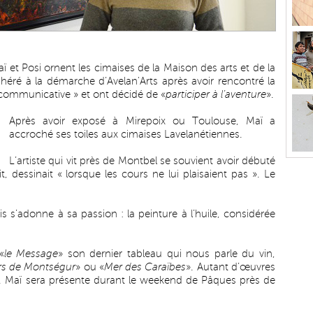
ï et Posi ornent les cimaises de la Maison des arts et de la
héré à la démarche d’Avelan'Arts après avoir rencontré la
 communicative » et ont décidé de «
participer à l’aventure
».
Après avoir exposé à Mirepoix ou Toulouse, Maï a
accroché ses toiles aux cimaises Lavelanétiennes.
L’artiste qui vit près de Montbel se souvient avoir débuté
t, dessinait « lorsque les cours ne lui plaisaient pas ». Le
is s’adonne à sa passion : la peinture à l’huile, considérée
«
le Message
» son dernier tableau qui nous parle du vin,
rs de Montségur
» ou «
Mer des Caraïbes
». Autant d’œuvres
rent. Maï sera présente durant le weekend de Pâques près de