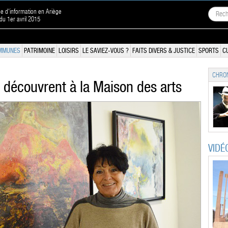
ne d'information en Ariège
 du 1er avril 2015
MMUNES
PATRIMOINE
LOISIRS
LE SAVIEZ-VOUS ?
FAITS DIVERS & JUSTICE
SPORTS
C
CHRON
e découvrent à la Maison des arts
VIDÉ