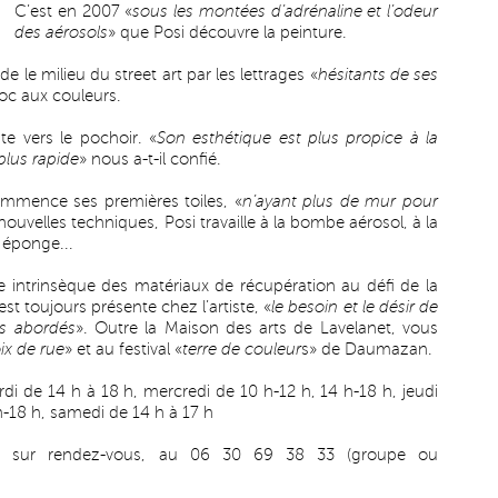
C’est en 2007 «
sous les montées d’adrénaline et l’odeur
des aérosols
» que Posi découvre la peinture.
de le milieu du street art par les lettrages «
hésitants de ses
croc aux couleurs.
te vers le pochoir. «
Son esthétique est plus propice à la
plus rapide
» nous a-t-il confié.
commence ses premières toiles, «
n’ayant plus de mur pour
nouvelles techniques, Posi travaille à la bombe aérosol, à la
 éponge...
e intrinsèque des matériaux de récupération au défi de la
st toujours présente chez l’artiste, «
le besoin et le désir de
es abordés
». Outre la Maison des arts de Lavelanet, vous
ix de rue
» et au festival «
terre de couleur
s» de Daumazan.
ardi de 14 h à 18 h, mercredi de 10 h-12 h, 14 h-18 h, jeudi
h-18 h, samedi de 14 h à 17 h
ites sur rendez-vous, au 06 30 69 38 33 (groupe ou