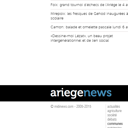
Foix: grand tournoi d'échecs de l'Ariège le 4 av
Mirepoix: les fresques de Gehod inaugurées à 
scolaire
Camon: balade et omelette pascale lundi 6 av
«Dessine-moi Lézat», un beau projet
intergénérationnel et de lien social
© midinews.com - 2005-2015
actualités
agriculture
société
débats
communes
patrimoine