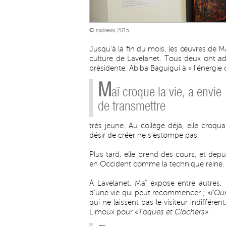
© midinews 2015
Jusqu’à la fin du mois, les œuvres de Ma
culture de Lavelanet. Tous deux ont ad
présidente, Abiba Baguigui à « l’énergie
M
aï croque la vie, a envie
de transmettre
très jeune. Au collège déjà, elle croquai
désir de créer ne s’estompe pas.
Plus tard, elle prend des cours, et depu
en Occident comme la technique reine.
À Lavelanet, Maï expose entre autres, 
d’une vie qui peut recommencer ; «
l’Ou
qui ne laissent pas le visiteur indiffé
Limoux pour «
Toques et Clochers
».