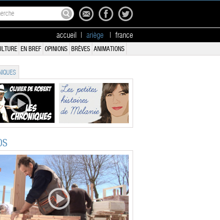
accueil
|
ariège
|
france
ULTURE
EN BREF
OPINIONS
BRÈVES
ANIMATIONS
IQUES
OS