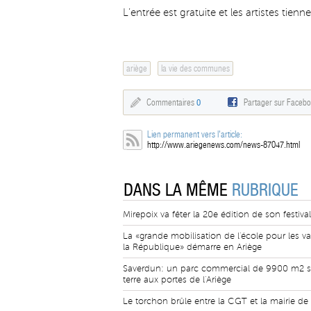
L’entrée est gratuite et les artistes tie
ariège
la vie des communes
Commentaires
0
Partager sur Faceb
Lien permanent vers l'article:
http://www.ariegenews.com/news-87047.html
DANS LA MÊME
RUBRIQUE
Mirepoix va fêter la 20e édition de son festiva
La «grande mobilisation de l'école pour les va
la République» démarre en Ariège
Saverdun: un parc commercial de 9900 m2 s
terre aux portes de l'Ariège
Le torchon brûle entre la CGT et la mairie de