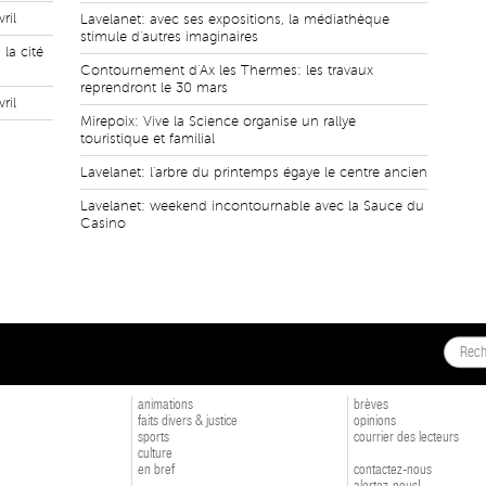
ril
Lavelanet: avec ses expositions, la médiathèque
stimule d'autres imaginaires
la cité
Contournement d'Ax les Thermes: les travaux
reprendront le 30 mars
ril
Mirepoix: Vive la Science organise un rallye
touristique et familial
Lavelanet: l'arbre du printemps égaye le centre ancien
Lavelanet: weekend incontournable avec la Sauce du
Casino
animations
brèves
faits divers & justice
opinions
sports
courrier des lecteurs
culture
en bref
contactez-nous
alertez-nous!