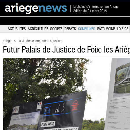
la chaîne d'information en Ariège
édition du 31 mars 2015
ACTUALITÉS
AGRICULTURE
SOCIÉTÉ
DÉBATS
COMMUNES
PATRIMOINE
LOISIRS
ariège
>
la vie des communes
> justice
Futur Palais de Justice de Foix: les Arié