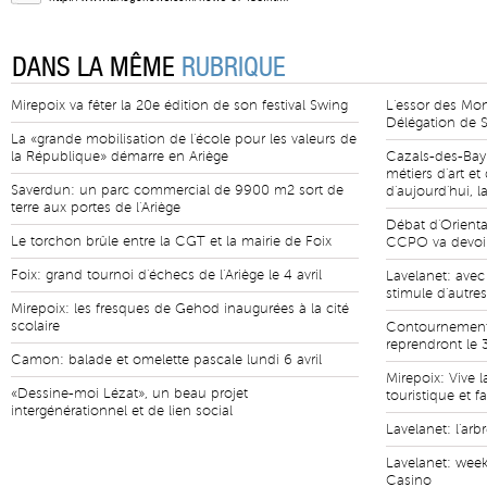
DANS LA MÊME
RUBRIQUE
Mirepoix va fêter la 20e édition de son festival Swing
L'essor des Mo
Délégation de S
La «grande mobilisation de l'école pour les valeurs de
la République» démarre en Ariège
Cazals-des-Bay
métiers d'art e
Saverdun: un parc commercial de 9900 m2 sort de
d'aujourd'hui, l
terre aux portes de l'Ariège
Débat d'Orienta
Le torchon brûle entre la CGT et la mairie de Foix
CCPO va devoir 
Foix: grand tournoi d'échecs de l'Ariège le 4 avril
Lavelanet: avec
stimule d'autre
Mirepoix: les fresques de Gehod inaugurées à la cité
scolaire
Contournement 
reprendront le 
Camon: balade et omelette pascale lundi 6 avril
Mirepoix: Vive l
«Dessine-moi Lézat», un beau projet
touristique et fa
intergénérationnel et de lien social
Lavelanet: l'ar
Lavelanet: wee
Casino