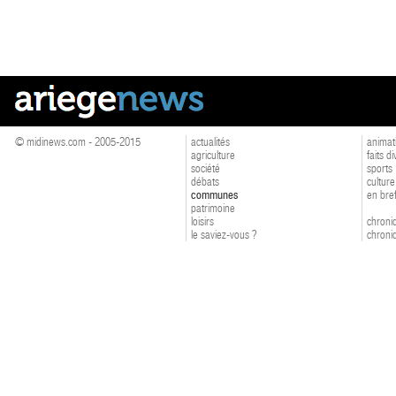
© midinews.com - 2005-2015
actualités
animat
agriculture
faits d
société
sports
débats
culture
communes
en bre
patrimoine
loisirs
chroniq
le saviez-vous ?
chroniq