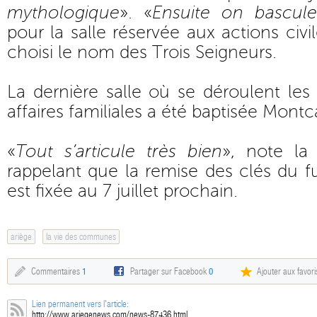
mythologique
». «
Ensuite on bascule
pour la salle réservée aux actions civil
choisi le nom des Trois Seigneurs.
La dernière salle où se déroulent les
affaires familiales a été baptisée Mont
«
Tout s’articule très bien
», note la
rappelant que la remise des clés du fu
est fixée au 7 juillet prochain.
ariège
la vie des communes
Commentaires
1
Partager sur Facebook
0
Ajouter aux favori
Lien permanent vers l'article:
http://www.ariegenews.com/news-87436.html