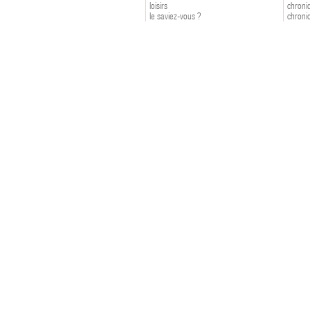
loisirs
chroniq
le saviez-vous ?
chroniq