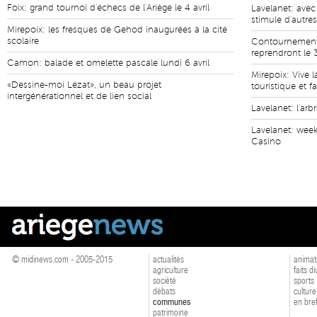
Foix: grand tournoi d'échecs de l'Ariège le 4 avril
Lavelanet: avec
stimule d'autre
Mirepoix: les fresques de Gehod inaugurées à la cité
scolaire
Contournement 
reprendront le 
Camon: balade et omelette pascale lundi 6 avril
Mirepoix: Vive l
«Dessine-moi Lézat», un beau projet
touristique et fa
intergénérationnel et de lien social
Lavelanet: l'ar
Lavelanet: wee
Casino
© midinews.com - 2005-2015
actualités
animat
agriculture
faits d
société
sports
débats
culture
communes
en bre
patrimoine