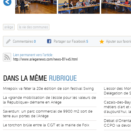
ariège
la vie des communes
Commentaires
0
Partager sur Facebook
5
Ajouter aux favori
Lien permanent vers l'article:
http://www.ariegenews.com/news-87445.html
DANS LA MÊME
RUBRIQUE
Mirepoix va fêter la 20e édition de son festival Swing
L'essor des Mo
Délégation de S
La «grande mobilisation de l'école pour les valeurs de
la République» démarre en Ariège
Cazals-des-Bay
métiers d'art e
Saverdun: un parc commercial de 9900 m2 sort de
d'aujourd'hui, l
terre aux portes de l'Ariège
Débat d'Orienta
Le torchon brûle entre la CGT et la mairie de Foix
CCPO va devoir 