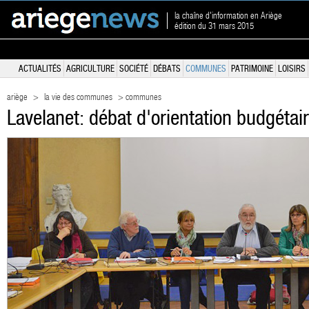
la chaîne d'information en Ariège
édition du 31 mars 2015
ACTUALITÉS
AGRICULTURE
SOCIÉTÉ
DÉBATS
COMMUNES
PATRIMOINE
LOISIRS
ariège
>
la vie des communes
> communes
Lavelanet: débat d'orientation budgétai