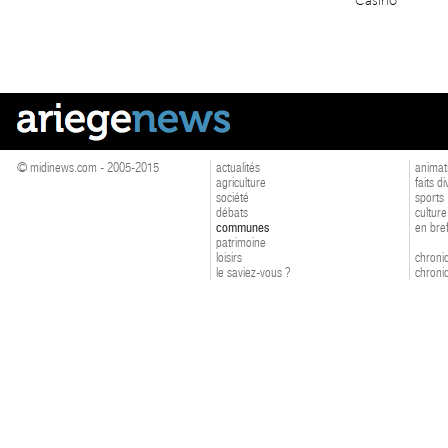
Casino
© midinews.com - 2005-2015
actualités
animat
agriculture
faits d
société
sports
débats
culture
communes
en bre
patrimoine
loisirs
chroniq
le saviez-vous ?
chroniq