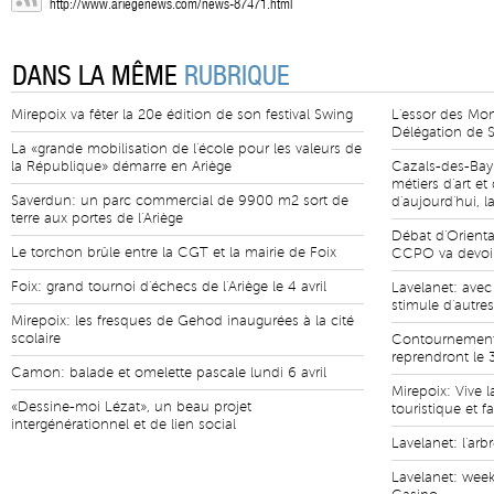
http://www.ariegenews.com/news-87471.html
DANS LA MÊME
RUBRIQUE
Mirepoix va fêter la 20e édition de son festival Swing
L'essor des Mo
Délégation de S
La «grande mobilisation de l'école pour les valeurs de
la République» démarre en Ariège
Cazals-des-Bay
métiers d'art e
Saverdun: un parc commercial de 9900 m2 sort de
d'aujourd'hui, l
terre aux portes de l'Ariège
Débat d'Orienta
Le torchon brûle entre la CGT et la mairie de Foix
CCPO va devoir 
Foix: grand tournoi d'échecs de l'Ariège le 4 avril
Lavelanet: avec
stimule d'autre
Mirepoix: les fresques de Gehod inaugurées à la cité
scolaire
Contournement 
reprendront le 
Camon: balade et omelette pascale lundi 6 avril
Mirepoix: Vive l
«Dessine-moi Lézat», un beau projet
touristique et fa
intergénérationnel et de lien social
Lavelanet: l'ar
Lavelanet: wee