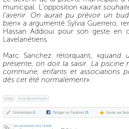
municipal. L’opposition «
aurait souhait
l’avenir. On aurait pu prévoir un bu
bien
» a argumenté Sylvia Guerrero, r
Hassan Addioui pour son geste en d
Lavelanétiens.
Marc Sanchez rétorquant, «
quand u
présente, on doit la saisir. La piscine 
commune, enfants et associations po
dès cet été normalement
».
ariège
la vie des communes
Commentaires
0
Partager sur Facebook
25
Ajouter aux favor
Lien permanent vers l'article: