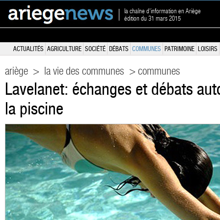
la chaîne d'information en Ariège
édition du 31 mars 2015
ACTUALITÉS
AGRICULTURE
SOCIÉTÉ
DÉBATS
COMMUNES
PATRIMOINE
LOISIRS
ariège
>
la vie des communes
> communes
Lavelanet: échanges et débats aut
la piscine