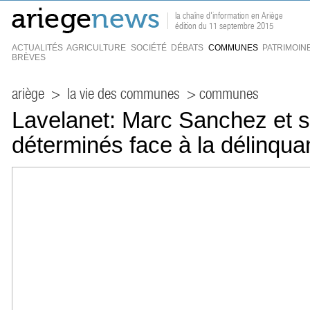
la chaîne d'information en Ariège
édition du 11 septembre 2015
ACTUALITÉS
AGRICULTURE
SOCIÉTÉ
DÉBATS
COMMUNES
PATRIMOIN
BRÈVES
ariège
>
la vie des communes
> communes
Lavelanet: Marc Sanchez et s
déterminés face à la délinqu