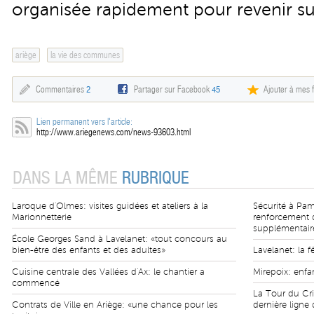
organisée rapidement pour revenir sur
ariège
la vie des communes
Commentaires
2
Partager sur Facebook
45
Ajouter à mes f
Lien permanent vers l'article:
http://www.ariegenews.com/news-93603.html
DANS LA MÊME
RUBRIQUE
Laroque d'Olmes: visites guidées et ateliers à la
Sécurité à Pa
Marionnetterie
renforcement d
supplémentair
École Georges Sand à Lavelanet: «tout concours au
bien-être des enfants et des adultes»
Lavelanet: la f
Cuisine centrale des Vallées d'Ax: le chantier a
Mirepoix: enfa
commencé
La Tour du Cr
Contrats de Ville en Ariège: «une chance pour les
dernière ligne 