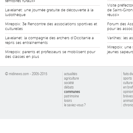
territoires ruraux»
Visite préfect
Lavelanet: une journée gratuite de découverte à la
de Saint-Girons
ludothèque
réussi»
Mirepoix: 3e Rencontre des associations sportives et
Forum des Asso
culturelles
pour les assoc
Lavelanet: la compagnie des archers d'Occitanie a
Varilhes: les a
repris ses entraînements
Mirepoix: une 
Mirepoix: parents et professeurs se mobilisent pour
jeunes sapeur
des classes en plus
© midinews.com - 2005-2015
actualités
faits di
agriculture
sports
société
culture
débats
en bref
communes
opinio
patrimoine
brèves
loisirs
animat
le saviez-vous ?
chroniq