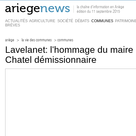
la chaîne d'information en Ariège
édition du 11 septembre 2015
ACTUALITÉS
AGRICULTURE
SOCIÉTÉ
DÉBATS
COMMUNES
PATRIMOIN
BRÈVES
ariège
>
la vie des communes
> communes
Lavelanet: l'hommage du maire 
Chatel démissionnaire