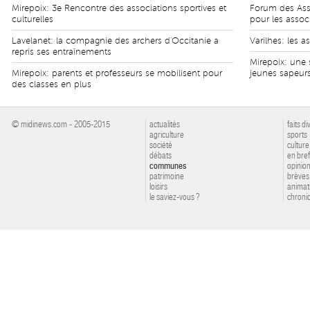
Mirepoix: 3e Rencontre des associations sportives et
Forum des Asso
culturelles
pour les assoc
Lavelanet: la compagnie des archers d'Occitanie a
Varilhes: les a
repris ses entraînements
Mirepoix: une 
Mirepoix: parents et professeurs se mobilisent pour
jeunes sapeur
des classes en plus
© midinews.com - 2005-2015
actualités
faits di
agriculture
sports
société
culture
débats
en bref
communes
opinio
patrimoine
brèves
loisirs
animat
le saviez-vous ?
chroniq