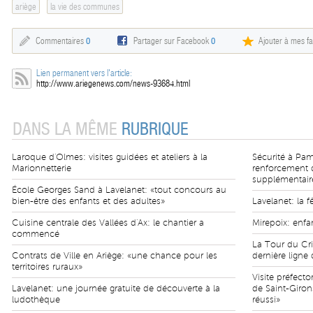
ariège
la vie des communes
Commentaires
0
Partager sur Facebook
0
Ajouter à mes fa
Lien permanent vers l'article:
http://www.ariegenews.com/news-93684.html
DANS LA MÊME
RUBRIQUE
Laroque d'Olmes: visites guidées et ateliers à la
Sécurité à Pa
Marionnetterie
renforcement d
supplémentair
École Georges Sand à Lavelanet: «tout concours au
bien-être des enfants et des adultes»
Lavelanet: la f
Cuisine centrale des Vallées d'Ax: le chantier a
Mirepoix: enfa
commencé
La Tour du Cr
Contrats de Ville en Ariège: «une chance pour les
dernière ligne 
territoires ruraux»
Visite préfect
Lavelanet: une journée gratuite de découverte à la
de Saint-Girons
ludothèque
réussi»