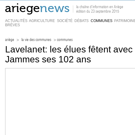
la chaîne d'information en Ariège
édition du 23 septembre 2015
ACTUALITÉS
AGRICULTURE
SOCIÉTÉ
DÉBATS
COMMUNES
PATRIMOIN
BRÈVES
ariège
>
la vie des communes
> communes
Lavelanet: les élues fêtent ave
Jammes ses 102 ans