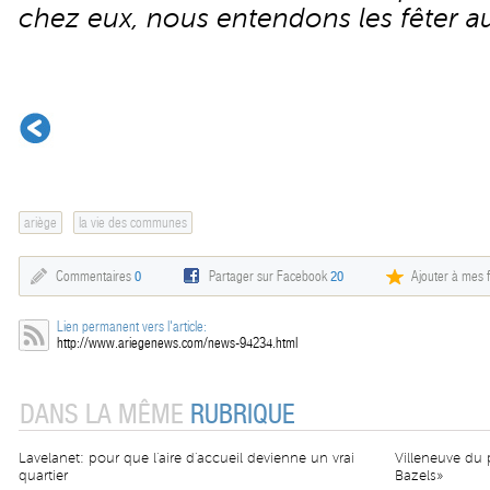
chez eux, nous entendons les fêter au
ariège
la vie des communes
Commentaires
0
Partager sur Facebook
20
Ajouter à mes f
Lien permanent vers l'article:
http://www.ariegenews.com/news-94234.html
DANS LA MÊME
RUBRIQUE
Lavelanet: pour que l'aire d'accueil devienne un vrai
Villeneuve du 
quartier
Bazels»