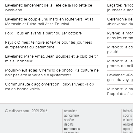
Lavelanet: lancement de la Fête de la Noisette ce
Lagarde: rand
week-end
journées euro
Lavelanet: le couple Shuilhard en route vers l'Atlas
Cérémonie de r
Marocain et l'ultra-trail Atlas Toubkal
«bienvenue da
Foix: F'bus en avant! à partir du 1er octobre
Pyrène: la mon
dans les comm
Pays d'Olmes: teinture et textile pour les journées
européennes du patrimoine
Mirepoix: la c
plaisir!
Lavelanet: Marie Amat, Jean Boulbes et le club de tir
mis à l'honneur
Mirepoix: le Sa
promet de bell
Moulin-Neuf et les Chemins de photo: «la culture ne
doit pas être la variable d'ajustement»
Lavelanet: «Por
gens du voyag
Communauté d'agglomération Foix-Varilhes: «Foix
est en bonne voie!»
Mirepoix: la m
l'appui des élu
© midinews.com - 2005-2015
actualités
faits di
agriculture
sports
société
culture
débats
en bref
communes
opinio