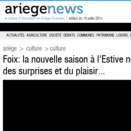
la chaîne d'information en Ariège-Pyrénées
| édition du 15 juillet 2014
ACTUALITÉS
AGRICULTURE
SOCIÉTÉ
DÉBATS
COMMUNES
PATRIMOINE
LOISIRS
ariège
>
culture
> culture
Foix: la nouvelle saison à l'Estive 
des surprises et du plaisir...