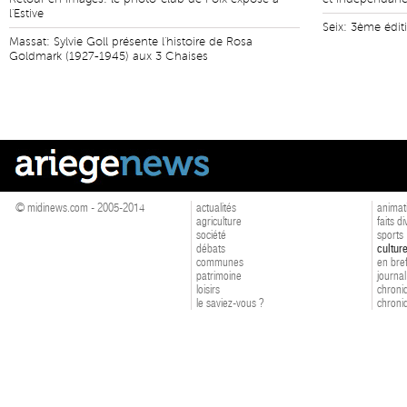
l'Estive
Seix: 3ème édit
Massat: Sylvie Goll présente l'histoire de Rosa
Goldmark (1927-1945) aux 3 Chaises
© midinews.com - 2005-2014
actualités
animat
agriculture
faits d
société
sports
débats
cultur
communes
en bre
patrimoine
journal
loisirs
chroniq
le saviez-vous ?
chroniq