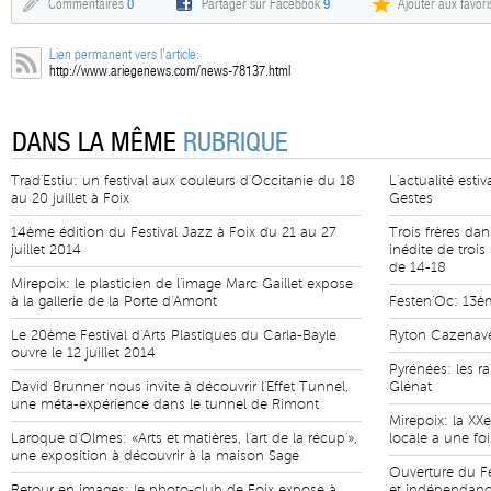
Commentaires
0
Partager sur Facebook
9
Ajouter aux favori
Lien permanent vers l'article:
http://www.ariegenews.com/news-78137.html
DANS LA MÊME
RUBRIQUE
Trad'Estiu: un festival aux couleurs d'Occitanie du 18
L'actualité est
au 20 juillet à Foix
Gestes
14ème édition du Festival Jazz à Foix du 21 au 27
Trois frères da
juillet 2014
inédite de troi
de 14-18
Mirepoix: le plasticien de l'image Marc Gaillet expose
à la gallerie de la Porte d'Amont
Festen'Oc: 13èm
Le 20ème Festival d'Arts Plastiques du Carla-Bayle
Ryton Cazenave,
ouvre le 12 juillet 2014
Pyrénées: les r
David Brunner nous invite à découvrir l'Effet Tunnel,
Glénat
une méta-expérience dans le tunnel de Rimont
Mirepoix: la XXe
Laroque d'Olmes: «Arts et matières, l'art de la récup'»,
locale a une fo
une exposition à découvrir à la maison Sage
Ouverture du Fe
Retour en images: le photo-club de Foix expose à
et indépendan