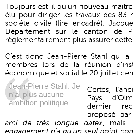
Toujours est-il qu’un nouveau maîtr
élu pour diriger les travaux des 83
société civile (lire encadré), Jacqu
Département sur le canton de Pa
règlementairement plus assurer cette
C’est donc Jean-Pierre Stahl qui a 
membres lors de la réunion d’inst
économique et social le 20 juillet der
Jean-Pierre Stahl: Je
Certes, l’an
n’ai plus aucune
Pays d’Ol
ambition politique
dernier re
proposé par
ami de très longue date»
, mais 
engagement n’a qu’un seul point co