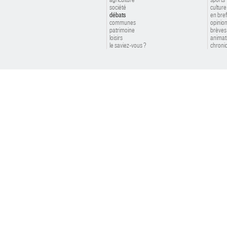
société
culture
débats
en bref
communes
opinio
patrimoine
brèves
loisirs
animat
le saviez-vous ?
chroniq