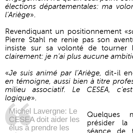
élections départementales: ma volon
l’Ariège
».
Revendiquant un positionnement «
s
Pierre Stahl ne renie pas son avent
insiste sur sa volonté de tourner 
clairement: je n’ai plus aucune ambiti
«
Je suis animé par l’Ariège,
dit-il e
en témoigne, aussi bien à titre prof
milieu associatif. Le CESEA, c’es
logique
».
Michel Lavergne: Le
Quelques 
CESEA doit aider les
présider la
élus à prendre les
séance de t