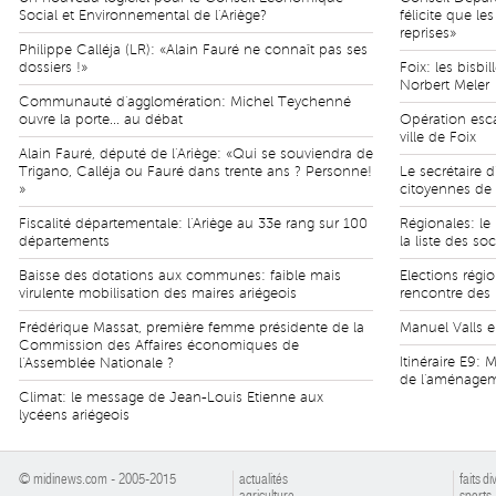
Social et Environnemental de l'Ariège?
félicite que le
reprises»
Philippe Calléja (LR): «Alain Fauré ne connaît pas ses
dossiers !»
Foix: les bisbi
Norbert Meler
Communauté d'agglomération: Michel Teychenné
ouvre la porte... au débat
Opération esca
ville de Foix
Alain Fauré, député de l'Ariège: «Qui se souviendra de
Trigano, Calléja ou Fauré dans trente ans ? Personne!
Le secrétaire d
»
citoyennes de 
Fiscalité départementale: l'Ariège au 33e rang sur 100
Régionales: le
départements
la liste des soc
Baisse des dotations aux communes: faible mais
Elections régi
virulente mobilisation des maires ariégeois
rencontre des m
Frédérique Massat, première femme présidente de la
Manuel Valls e
Commission des Affaires économiques de
Itinéraire E9: 
l'Assemblée Nationale ?
de l'aménagem
Climat: le message de Jean-Louis Etienne aux
lycéens ariégeois
© midinews.com - 2005-2015
actualités
faits di
agriculture
sports