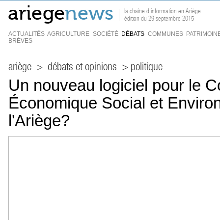
la chaîne d'information en Ariège
édition du 29 septembre 2015
ACTUALITÉS
AGRICULTURE
SOCIÉTÉ
DÉBATS
COMMUNES
PATRIMOIN
BRÈVES
ariège
>
débats et opinions
> politique
Un nouveau logiciel pour le C
Économique Social et Enviro
l'Ariège?