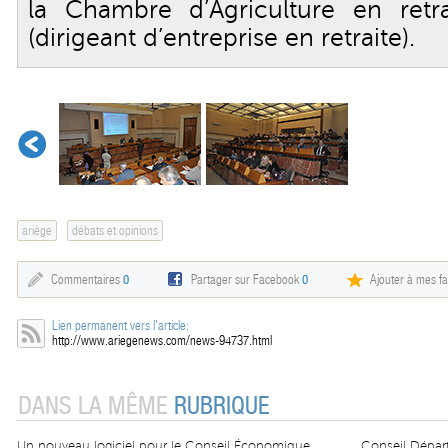
la Chambre d’Agriculture en retr
(dirigeant d’entreprise en retraite).
ariège
débats et opinions
Commentaires
0
Partager sur Facebook
0
Ajouter à mes fa
Lien permanent vers l'article:
http://www.ariegenews.com/news-94737.html
DANS LA MÊME
RUBRIQUE
Un nouveau logiciel pour le Conseil Économique
Conseil Départ