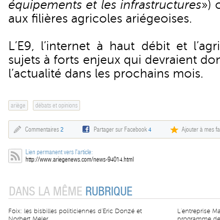
équipements et les infrastructures
») 
aux filières agricoles ariégeoises.
L’E9, l’internet à haut débit et l’agr
sujets à forts enjeux qui devraient do
l’actualité dans les prochains mois.
ariège
débats et opinions
Commentaires
2
Partager sur Facebook
4
Ajouter à mes fa
Lien permanent vers l'article:
http://www.ariegenews.com/news-94014.html
DANS LA MÊME
RUBRIQUE
Foix: les bisbilles politiciennes d'Eric Donzé et
L'entreprise Ma
Norbert Meler
programme de l