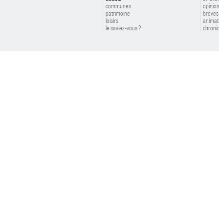
communes
opinio
patrimoine
brèves
loisirs
animat
le saviez-vous ?
chroniq