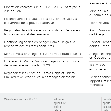
Pamiers et à F
Opération escargot sur la RN 20: la CGT paralyse la
ville de Foix
Mine de Salau: 
du terrain de l
Le secrétaire d'Etat aux Sports soutient les valeurs
citoyennes de la pratique sportive
Henri Nayrou: 
Régionales: le PRG place un candidat en 3e place sur
Alain Duran so
la liste des socialistes ariégeois
de l'Ariège
Elections régionales en Ariège: Carole Delga à la
Conseil Départ
rencontre des militants socialistes
débit au menu 
Manuel Valls en Ariège: «L'Etat ne vous oublie pas !»
Ariège: les en
en Couserans
Itinéraire E9: Manuel Valls s'engage sur la poursuite
de l'aménagement de la RN 20
SMECTOM du Pl
est ouverte
Régionales: les visites de Carole Delga et Thierry
Braillard réveilleront-elles la campagne électorale ?
Le département
rapport Grall:
menacés
© midinews.com - 2005-2015
actualités
faits di
agriculture
sports
société
culture
débats
en bref