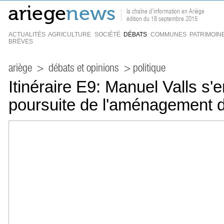
la chaîne d'information en Ariège
édition du 18 septembre 2015
ACTUALITÉS
AGRICULTURE
SOCIÉTÉ
DÉBATS
COMMUNES
PATRIMOIN
BRÈVES
ariège
>
débats et opinions
> politique
Itinéraire E9: Manuel Valls s'
poursuite de l'aménagement 