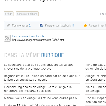
ariège
débats et opinions
Laur
Commentaires
2
Partager sur Facebook
11
Ajouter à mes f
Lien permanent vers l'article:
http://www.ariegenews.com/news-93852.html
DANS LA MÊME
RUBRIQUE
Le secrétaire d'Etat aux Sports soutient les valeurs
Mine de Salau: 
citoyennes de la pratique sportive
du terrain de l
Régionales: le PRG place un candidat en 3e place sur
Ariège: les en
la liste des socialistes ariégeois
en Couserans
Elections régionales en Ariège: Carole Delga à la
Alain Duran so
rencontre des militants socialistes
de l'Ariège
Manuel Valls en Ariège: «L'Etat ne vous oublie pas !»
Conseil Départ
débit au menu 
Itinéraire E9: Manuel Valls s'engage sur la poursuite