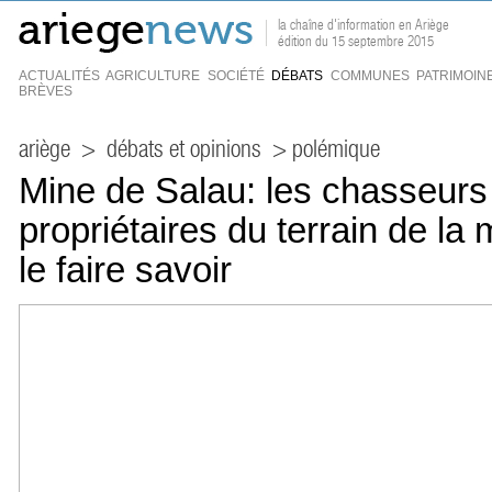
la chaîne d'information en Ariège
édition du 15 septembre 2015
ACTUALITÉS
AGRICULTURE
SOCIÉTÉ
DÉBATS
COMMUNES
PATRIMOIN
BRÈVES
ariège
>
débats et opinions
> polémique
Mine de Salau: les chasseurs 
propriétaires du terrain de la
le faire savoir