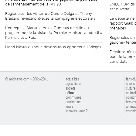
de l'aménagement de la RN 20
SMECTOM du Pl
est ouverte
Régionales: les visites de Carole Delga et Thierry
Braillard réveilleront-elles la campagne électorale ?
Le département
rapport Grall:
L'entreprise Maestria et les Contrats de Ville au
menacés
programme de la visite du Premier Ministre vendredi à
Pamiers et à Foix
Régionales en 
gauche» tente
Henri Nayrou: «nous devons tous apporter à l'Ariège»
Elections régio
pari de la pro
candidats
© midinews.com - 2005-2015
actualités
faits di
agriculture
sports
société
culture
débats
en bref
communes
opinio
patrimoine
brèves
loisirs
animat
le saviez-vous ?
chroniq