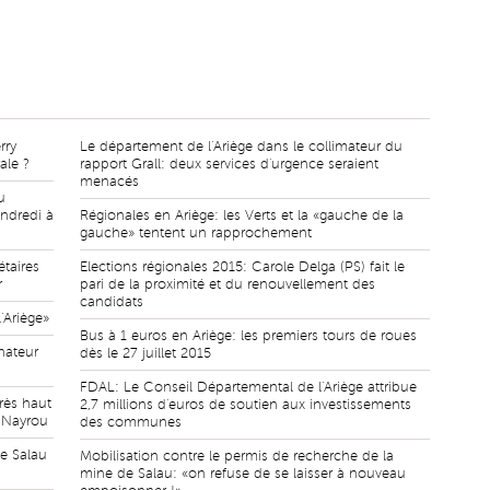
rry
Le département de l'Ariège dans le collimateur du
ale ?
rapport Grall: deux services d'urgence seraient
menacés
u
endredi à
Régionales en Ariège: les Verts et la «gauche de la
gauche» tentent un rapprochement
étaires
Elections régionales 2015: Carole Delga (PS) fait le
r
pari de la proximité et du renouvellement des
candidats
'Ariège»
Bus à 1 euros en Ariège: les premiers tours de roues
nateur
dès le 27 juillet 2015
FDAL: Le Conseil Départemental de l'Ariège attribue
rès haut
2,7 millions d'euros de soutien aux investissements
i Nayrou
des communes
de Salau
Mobilisation contre le permis de recherche de la
mine de Salau: «on refuse de se laisser à nouveau