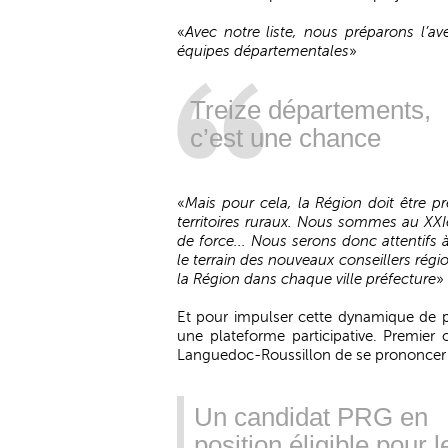
«
Avec notre liste, nous préparons l’av
équipes départementales
»
Treize départements,
c’est une chance
«
Mais pour cela, la Région doit être p
territoires ruraux. Nous sommes au XXIe
de force... Nous serons donc attentifs
le terrain des nouveaux conseillers rég
la Région dans chaque ville préfecture
»
Et pour impulser cette dynamique de pro
une plateforme participative. Premier 
Languedoc-Roussillon de se prononcer s
Un candidat PRG en
position éligible pour l