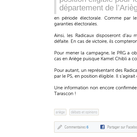
département de l’Ariè
en période électorale. Comme par l
garanties électorales.
Ainsi, les Radicaux disposeront d’au
défaite. En cas de victoire, ils compter
Pour mener la campagne, le PRG a obte
cas en Ariège puisque Kamel Chibli a co
Pour autant, un représentant des Radica
par le PS, en position éligible. Il s’agi
Une information non encore confirmée 
Tarascon !
ariège
débats et opinions
Commentaires
6
Partager sur Faceb