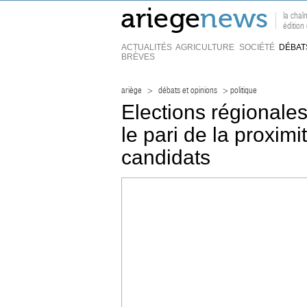
la chaî
éditio
ACTUALITÉS
AGRICULTURE
SOCIÉTÉ
DÉBAT
BRÈVES
ariège
>
débats et opinions
> politique
Elections régionales
le pari de la proxim
candidats