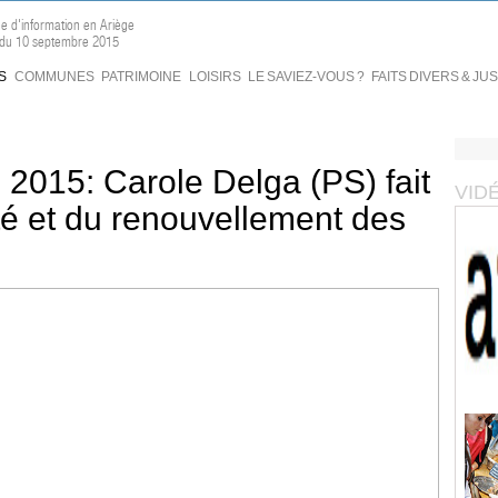
ne d'information en Ariège
n du 10 septembre 2015
S
COMMUNES
PATRIMOINE
LOISIRS
LE SAVIEZ-VOUS ?
FAITS DIVERS & JU
 2015: Carole Delga (PS) fait
VID
ité et du renouvellement des