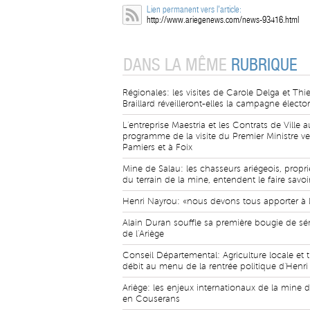
Lien permanent vers l'article:
http://www.ariegenews.com/news-93416.html
DANS LA MÊME
RUBRIQUE
Régionales: les visites de Carole Delga et Thie
Braillard réveilleront-elles la campagne élector
L'entreprise Maestria et les Contrats de Ville a
programme de la visite du Premier Ministre v
Pamiers et à Foix
Mine de Salau: les chasseurs ariégeois, propri
du terrain de la mine, entendent le faire savoi
Henri Nayrou: «nous devons tous apporter à l
Alain Duran souffle sa première bougie de sé
de l'Ariège
Conseil Départemental: Agriculture locale et t
débit au menu de la rentrée politique d'Henr
Ariège: les enjeux internationaux de la mine 
en Couserans