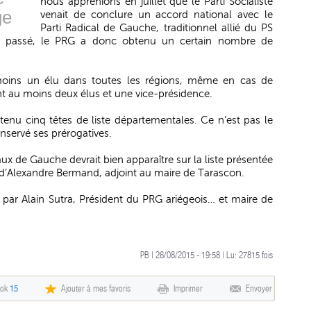
nous apprenions en juillet que le Parti Socialiste
ge
venait de conclure un accord national avec le
Parti Radical de Gauche, traditionnel allié du PS
e passé, le PRG a donc obtenu un certain nombre de
 moins un élu dans toutes les régions, même en cas de
ont au moins deux élus et une vice-présidence.
nu cinq têtes de liste départementales. Ce n’est pas le
nservé ses prérogatives.
ux de Gauche devrait bien apparaître sur la liste présentée
rait d’Alexandre Bermand, adjoint au maire de Tarascon.
par Alain Sutra, Président du PRG ariégeois… et maire de
PB | 26/08/2015 - 19:58 | Lu:
27815
fois
ook
15
Ajouter à mes favoris
Imprimer
Envoyer