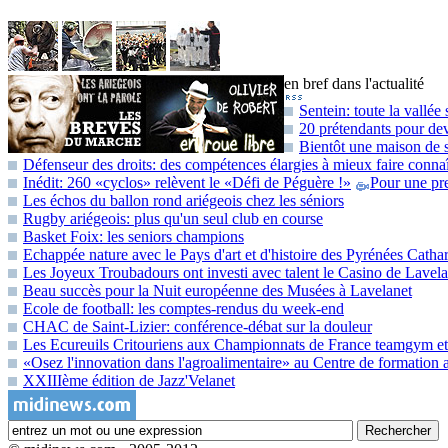
en bref dans l'actualité
Sentein: toute la vallée
20 prétendants pour dev
Bientôt une maison de 
Défenseur des droits: des compétences élargies à mieux faire connaî
Inédit: 260 «cyclos» relèvent le «Défi de Péguère !»
Pour une pre
Les échos du ballon rond ariégeois chez les séniors
Rugby ariégeois: plus qu'un seul club en course
Basket Foix: les seniors champions
Echappée nature avec le Pays d'art et d'histoire des Pyrénées Catha
Les Joyeux Troubadours ont investi avec talent le Casino de Lavela
Beau succès pour la Nuit européenne des Musées à Lavelanet
Ecole de football: les comptes-rendus du week-end
CHAC de Saint-Lizier: conférence-débat sur la douleur
Les Ecureuils Critouriens aux Championnats de France teamgym e
«Osez l'innovation dans l'agroalimentaire» au Centre de formation 
XXIIIème édition de Jazz'Velanet