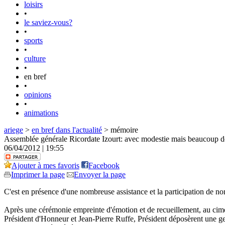
loisirs
•
le saviez-vous?
•
sports
•
culture
•
en bref
•
opinions
•
animations
ariege
>
en bref dans l'actualité
> mémoire
Assemblée générale Ricordate Izourt: avec modestie mais beaucoup d
06/04/2012 | 19:55
Ajouter à mes favoris
Facebook
Imprimer la page
Envoyer la page
C'est en présence d'une nombreuse assistance et la participation de nom
Après une cérémonie empreinte d'émotion et de recueillement, au cimeti
Président d'Honneur et Jean-Pierre Ruffe, Président déposèrent une gerb