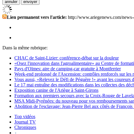
Lien permanent vers l'article:
http://www.ariegenews.com/news-
Dans la même rubrique:
CHAC de Saint-Lizier: conférence-débat sur la douleur
«Osez l'innovation dans l'agroalimentaire» au Centre de formati
Pays d'Olmes: aire de camping-car gratuite à Montferrier
Week-end prolongé de l'Ascension: contrôles renforcés sur les r
Vous aussi, «Relevez le Défi de Péguère !» avant les coureurs 
Le 17 mai entraîne des modifications dans les collectes des déc
Exposition canine de l'Ariège à Saint-Girons
Formation aux premiers secours avec la Croix-Rouge de Lavel
MSA Midi-Pyrénées: du nouveau pour vos remboursements san
Abolition de l'esclavage: Jean-Pierre Bel aux côtés de Françoi
Top vidéos
Journal TV
Chroniques