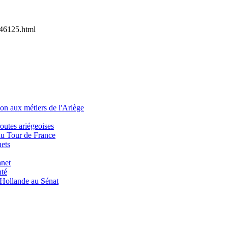
46125.html
on aux métiers de l'Ariège
outes ariégeoises
du Tour de France
hets
anet
té
s Hollande au Sénat