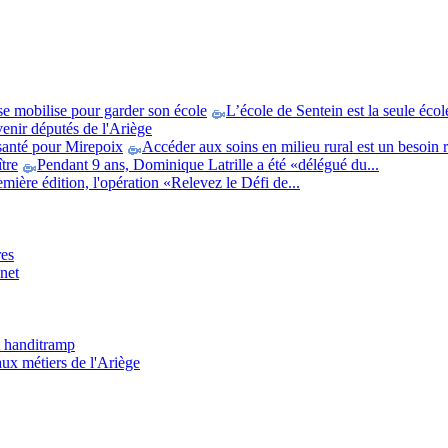
 se mobilise pour garder son école
L’école de Sentein est la seule écol
enir députés de l'Ariège
santé pour Mirepoix
Accéder aux soins en milieu rural est un besoin ré
tre
Pendant 9 ans, Dominique Latrille a été «délégué du...
mière édition, l'opération «Relevez le Défi de...
res
net
t handitramp
aux métiers de l'Ariège