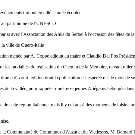
 événements qui ont émaillé l'année écoulée:
ssée au patrimoine de l'UNESCO
riat avec l'Association des Amis du Serbel à l'occasion des fêtes de la
 la ville de Quero-Italie
égation menée par A. Coppe adjoint au maire et Claudio Dal Pos Présid
t sur les modalités de réalisation du Chemin de la Mémoire, devant relier
le drame d'Izourt, édition dont la publication est espérée dès le mois de 
es de la vallée, pour rappeler que treize jeunes Ariégeois hébergés dans 
 de cette région italienne, mais il y eut aussi des moments de loisirs, act
nise.
t de la Communauté de Communes d'Auzat et du Vicdessos, M. Bernard Pi