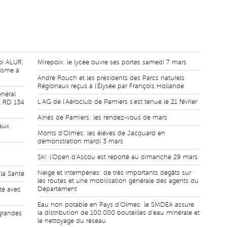
loi ALUR,
Mirepoix: le lycée ouvre ses portes samedi 7 mars
nisme à
André Rouch et les présidents des Parcs naturels
Régionaux reçus à l'Élysée par François Hollande
néral
L'AG de l'Aéroclub de Pamiers s'est tenue le 21 février
la RD 134
Ainés de Pamiers: les rendez-vous de mars
aux
Monts d'Olmes: les élèves de Jacquard en
démonstration mardi 3 mars
Ski: l'Open d'Ascou est reporté au dimanche 29 mars
Neige et intempéries: de très importants dégâts sur
 la Santé
les routes et une mobilisation générale des agents du
Département
té avec
Eau non potable en Pays d'Olmes: le SMDEA assure
la distribution de 100.000 bouteilles d'eau minérale et
grandes
le nettoyage du réseau