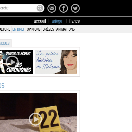
accueil
|
ariège
|
france
ULTURE
EN BREF
OPINIONS
BRÈVES
ANIMATIONS
IQUES
OS