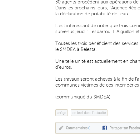
30 agents procèdent aux opérations de 
Dans les prochains jours, l'Agence Régi
la déclaration de potabilité de l'eau.
Il est intéressant de noter que trois c
survenus jeudi : Lesparrou, L'Aiguillon et
Toutes les trois bénéficient des services
le SMDEA à Bélesta.
Une telle unité est actuellement en chan
d'euros.
Les travaux seront achevés à la fin de l
communes victimes de ces intempéries de
(communiqué du SMDEA)
ariège
en bref dans l'actualité
Commentaires
0
Partager sur Faceb