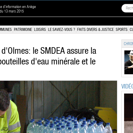
ne d'information en Ariège
 du 13 mars 2015
MMUNES
PATRIMOINE
LOISIRS
LE SAVIEZ-VOUS ?
FAITS DIVERS & JUSTICE
SPORTS
C
CHRON
 d'Olmes: le SMDEA assure la
outeilles d'eau minérale et le
VIDÉ