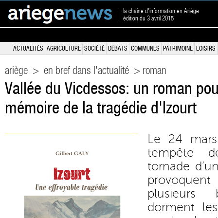
la chaîne d'information en Ariège
édition du 3 avril 2015
ACTUALITÉS
AGRICULTURE
SOCIÉTÉ
DÉBATS
COMMUNES
PATRIMOINE
LOISIRS
ariège
>
en bref dans l'actualité
> roman
Vallée du Vicdessos: un roman pou
mémoire de la tragédie d'Izourt
Le 24 mars 
tempête 
tornade d’u
provoquent
plusieurs
dorment les 