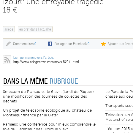
Izourt: une effroyable tragédie
18 €
ariège
en bref dans l'actualité
Commentaires
0
Partager sur Facebook
9
Ajouter aux favori
Lien permanent vers l'article:
http://www.ariegenews.com/news-87911.html
DANS LA MÊME
RUBRIQUE
Smectom du Plantaurel: le 6 avril (lundi de Pâques)
Le Parc de la Pr
une modification des tournées de collectes des
chasse aux oe
déchets
Transports scola
Un projet de télécabine écologique au château de
Télévision: un 
Montségur financé par le Qatar
Masterchef sera
Pamiers: une conférence pour mieux comprendre le
L'édition 2015 «
rôle du Défenseur des Droits le 9 avril