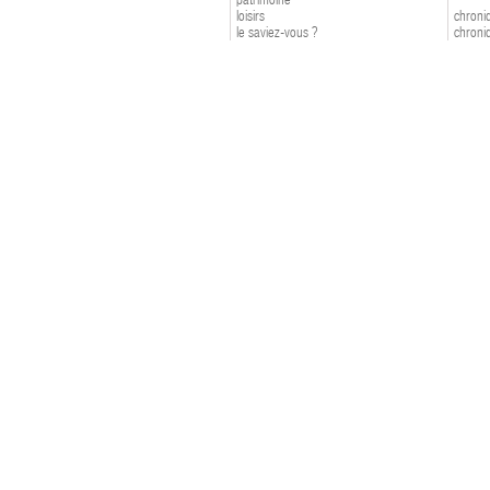
loisirs
chroniq
le saviez-vous ?
chroniq