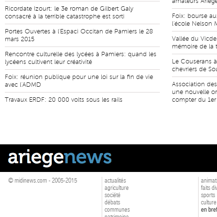
amateurs Ariége
Ricordate Izourt: le 3e roman de Gilbert Galy
Foix: bourse aux
consacré à la terrible catastrophe est sorti
l'école Nelson
Portes Ouvertes à l'Espaci Occitan de Pamiers le 28
Vallée du Vicd
mars 2015
mémoire de la t
Rencontre culturelle des lycées à Pamiers: quand les
Le Couserans à
lycéens cultivent leur créativité
chevriers de S
Foix: réunion publique pour une loi sur la fin de vie
Association des 
avec l'ADMD
une nouvelle or
Travaux ERDF: 20 000 volts sous les rails
compter du 1er 
© midinews.com - 2005-2015
actualités
animat
agriculture
faits d
société
sports
débats
culture
communes
en bre
patrimoine