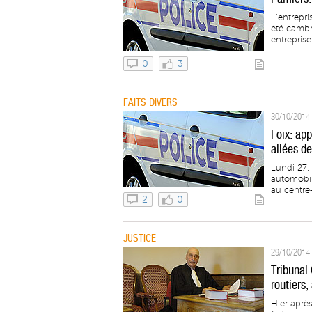
L’entrepri
été cambr
entreprise.
0
3
FAITS DIVERS
30/10/2014 
Foix: ap
allées de
Lundi 27,
automobile
au centre-v
2
0
JUSTICE
29/10/2014 
Tribunal
routiers,
Hier après