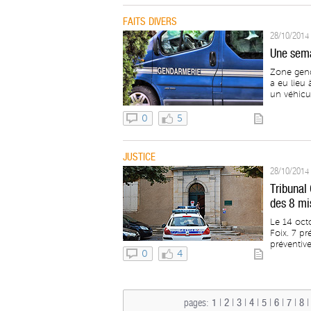
FAITS DIVERS
28/10/2014 
Une sema
Zone gend
a eu lieu
un véhicul
0
5
JUSTICE
28/10/2014 
Tribunal 
des 8 mi
Le 14 oct
Foix. 7 pr
préventive.
0
4
pages:
1
|
2
|
3
|
4
|
5
|
6
|
7
|
8