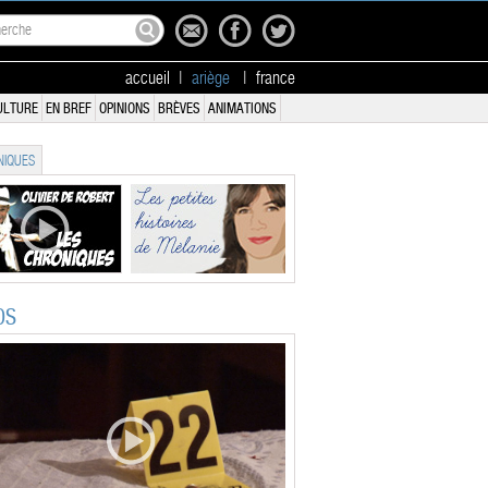
accueil
|
ariège
|
france
ULTURE
EN BREF
OPINIONS
BRÈVES
ANIMATIONS
IQUES
OS