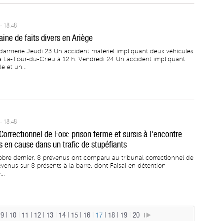
- 18:48
ine de faits divers en Ariège
armerie Jeudi 23 Un accident matériel impliquant deux véhicules
 à La-Tour-du-Crieu à 12 h. Vendredi 24 Un accident impliquant
e et un...
- 18:48
Correctionnel de Foix: prison ferme et sursis à l'encontre
s en cause dans un trafic de stupéfiants
obre dernier, 8 prévenus ont comparu au tribunal correctionnel de
évenus sur 8 présents à la barre, dont Faisal en détention
..
|
9
|
10
|
11
|
12
|
13
|
14
|
15
|
16
|
17
|
18
|
19
|
20