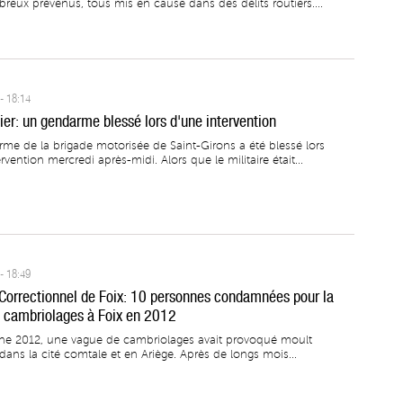
reux prévenus, tous mis en cause dans des délits routiers....
- 18:14
ier: un gendarme blessé lors d'une intervention
me de la brigade motorisée de Saint-Girons a été blessé lors
rvention mercredi après-midi. Alors que le militaire était...
- 18:49
 Correctionnel de Foix: 10 personnes condamnées pour la
 cambriolages à Foix en 2012
ne 2012, une vague de cambriolages avait provoqué moult
dans la cité comtale et en Ariège. Après de longs mois...