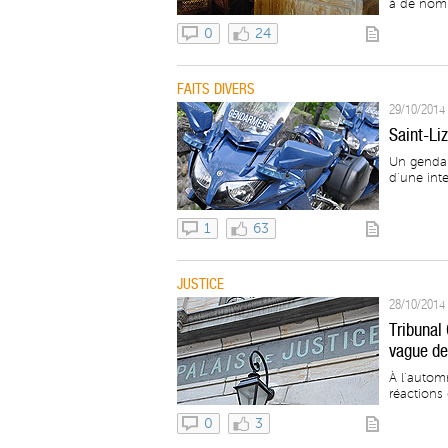
à de nomb
0
24
FAITS DIVERS
29/10/2014 
Saint-Liz
Un gendar
d’une inte
1
63
JUSTICE
28/10/2014 
Tribunal
vague de
À l’autom
réactions 
0
3