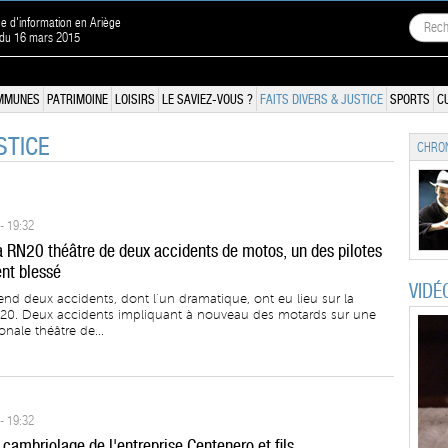
ne d'information en Ariège
 du 16 mars 2015
MMUNES
PATRIMOINE
LOISIRS
LE SAVIEZ-VOUS ?
FAITS DIVERS & JUSTICE
SPORTS
C
STICE
CHRON
- 19:32
la RN20 théâtre de deux accidents de motos, un des pilotes
nt blessé
VIDÉ
nd deux accidents, dont l’un dramatique, ont eu lieu sur la
 20. Deux accidents impliquant à nouveau des motards sur une
onale théâtre de...
- 19:32
cambriolage de l'entreprise Centenero et fils