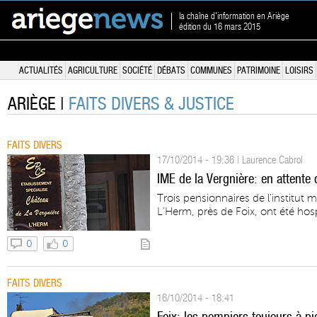
la chaîne d'information en Ariège
édition du 16 mars 2015
ACTUALITÉS
AGRICULTURE
SOCIÉTÉ
DÉBATS
COMMUNES
PATRIMOINE
LOISIRS
ARIÈGE |
FAITS DIVERS & JUSTICE
FAITS DIVERS
17/10/2014 - 19:36 | Laurence Cabrol
IME de la Vergnière: en attente 
Trois pensionnaires de l’institut 
L’Herm, près de Foix, ont été hosp
0
0
FAITS DIVERS
16/10/2014 - 18:41
Foix: les pompiers toujours à pi