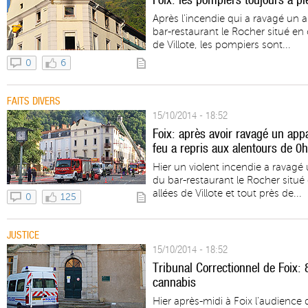
Après l'incendie qui a ravagé un
bar-restaurant le Rocher situé en c
de Villote, les pompiers sont...
0
6
FAITS DIVERS
15/10/2014 - 18:52
Foix: après avoir ravagé un appa
feu a repris aux alentours de 0
Hier un violent incendie a ravag
du bar-restaurant le Rocher situé e
allées de Villote et tout près de...
0
125
JUSTICE
15/10/2014 - 18:52
Tribunal Correctionnel de Foix:
cannabis
Hier après-midi à Foix l’audience 