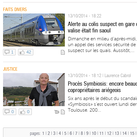
FAITS DIVERS
13/10/2014 - 18:22
Alerte au colis suspect en gare d
valise était fin saoul
Dimanche en milieu d’après-midi,
un appel des services sécurité de
suspect sur les quais. Aussitôt,...
1
42
JUSTICE
13/10/2014 - 18:12 | Laurence Cabrol
Procès Symbiosis: encore beau
copropriétaires ariégeois
Six ans après le début du scandale
«Symbiosis» s’est ouvert lundi der
Toulouse. 200...
0
0
pages:
1
|
2
|
3
|
4
|
5
|
6
|
7
|
8
|
9
|
10
|
11
|
12
|
13
|
14
|
15