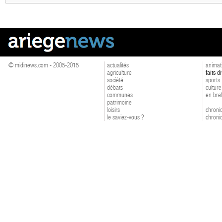
© midinews.com - 2005-2015
actualités
animat
agriculture
faits d
société
sports
débats
culture
communes
en bre
patrimoine
loisirs
chroniq
le saviez-vous ?
chroniq