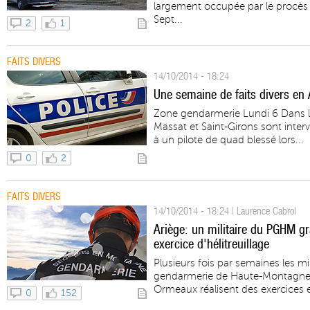
largement occupée par le procès d
Sept...
2
1
FAITS DIVERS
14/10/2014 - 18:24
Une semaine de faits divers en 
Zone gendarmerie Lundi 6 Dans l’
Massat et Saint-Girons sont inter
à un pilote de quad blessé lors...
0
2
FAITS DIVERS
14/10/2014 - 18:24 | Laurence Cabrol
Ariège: un militaire du PGHM g
exercice d'hélitreuillage
Plusieurs fois par semaines les mi
gendarmerie de Haute-Montagne 
Ormeaux réalisent des exercices e
0
152