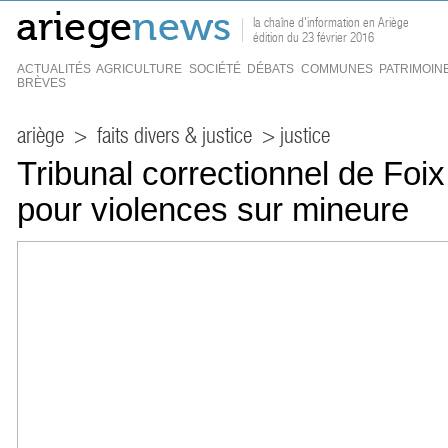
la chaîne d'information en Ariège
édition du 23 février 2016
ACTUALITÉS
AGRICULTURE
SOCIÉTÉ
DÉBATS
COMMUNES
PATRIMOIN
BRÈVES
ariège
>
faits divers & justice
> justice
Tribunal correctionnel de Foi
pour violences sur mineure