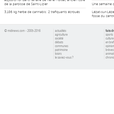
aujourd'hui dans l'affaire de René Huillet, ancien curé
de la paroisse de Saint-Lizier
Une semaine de
3,186 kg herbe de cannabis: 2 trafiquants écroués
Lézat-sur-Lèz
fosse du centr
© midinews.com - 2005-2016
actualités
faits d
agriculture
sports
société
culture
débats
en bref
communes
opinio
patrimoine
brèves
loisirs
animat
le saviez-vous ?
chroniq