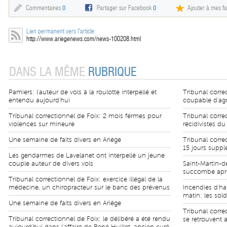
Commentaires
0
Partager sur Facebook
0
Ajouter à mes fa
Lien permanent vers l'article:
http://www.ariegenews.com/news-100208.html
DANS LA MÊME
RUBRIQUE
Pamiers: l'auteur de vols à la roulotte interpellé et
Tribunal corre
entendu aujourd'hui
coupable d'agr
Tribunal correctionnel de Foix: 2 mois fermes pour
Tribunal corre
violences sur mineure
récidivistes d
Une semaine de faits divers en Ariège
Tribunal corre
15 jours suppl
Les gendarmes de Lavelanet ont interpellé un jeune
couple auteur de divers vols
Saint-Martin-
succombe après
Tribunal correctionnel de Foix: exercice illégal de la
médecine, un chiropracteur sur le banc des prévenus
Incendies d'ha
matin: les sold
Une semaine de faits divers en Ariège
Tribunal corre
Tribunal correctionnel de Foix: le délibéré a été rendu
se retrouvent a