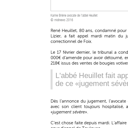
Karine Briène avocate de l'abbé Heuillet
© midinews 2016
René Heuillet, 80 ans, condamné pour a
Lizier, a fait appel mardi matin du j
correctionnel de Foix.
Le 17 février dernier, le tribunal a c
000€ d'amende pour avoir détourné, en
218€ issus des ventes de bougies votives a
L'abbé Heuillet fait ap
de ce «jugement sévè
Dès l’annonce du jugement, l’avocate d
avec son client toujours hospitalisé,
«
jugement sévère
».
C’est chose faite depuis mardi. L’affair