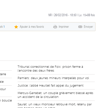
NR | 26/02/2016 - 18:50 | Lu:
15406
fois
ook
1
Ajouter à mes favoris
Imprimer
Envoyer
Tribunal correctionnel de Foix: prison ferme à
l'encontre des deux frères
terre
Pamiers: deux jeunes mineurs interpellés pour vol
ale
Justice: l'abbé Heuillet fait appel du jugement
pour
Mercus-Garrabet: un couple grièvement blessé après
un accident de la circulation
n boucle
Saurat: un vieux monsieur retrouvé mort, retenu par