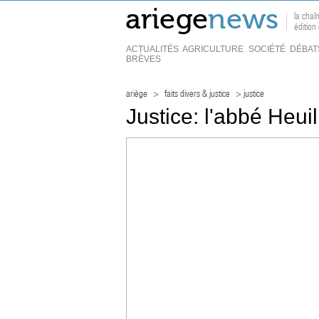
la chaî
édition
ACTUALITÉS
AGRICULTURE
SOCIÉTÉ
DÉBAT
BRÈVES
ariège
>
faits divers & justice
> justice
Justice: l'abbé Heui