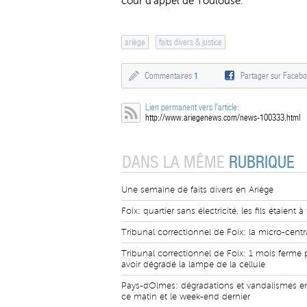
cour d’appel de Toulouse.
ariège
faits divers & justice
Commentaires
1
Partager sur Faceb
Lien permanent vers l'article:
http://www.ariegenews.com/news-100333.html
DANS LA MÊME
RUBRIQUE
Une semaine de faits divers en Ariège
Foix: quartier sans électricité, les fils étaient à 
Tribunal correctionnel de Foix: la micro-centr
Tribunal correctionnel de Foix: 1 mois ferme 
avoir dégradé la lampe de la cellule
Pays-dOlmes: dégradations et vandalismes e
ce matin et le week-end dernier