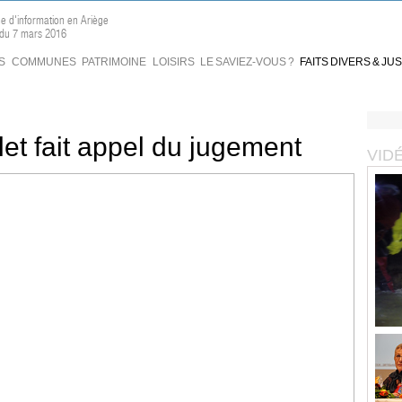
ne d'information en Ariège
 du 7 mars 2016
S
COMMUNES
PATRIMOINE
LOISIRS
LE SAVIEZ-VOUS ?
FAITS DIVERS & JU
llet fait appel du jugement
VID