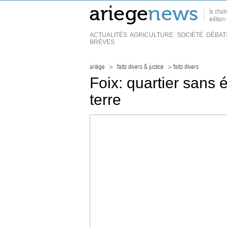
la chaî
édition
ACTUALITÉS
AGRICULTURE
SOCIÉTÉ
DÉBAT
BRÈVES
ariège
>
faits divers & justice
> faits divers
Foix: quartier sans él
terre