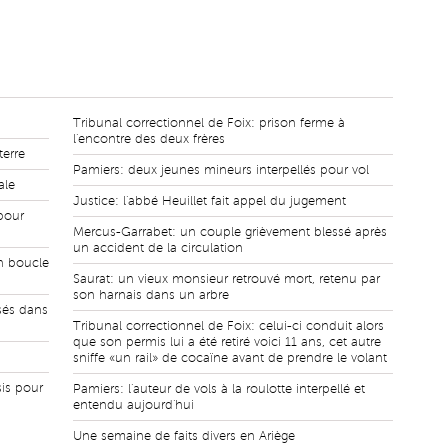
Tribunal correctionnel de Foix: prison ferme à
l'encontre des deux frères
terre
Pamiers: deux jeunes mineurs interpellés pour vol
ale
Justice: l'abbé Heuillet fait appel du jugement
pour
Mercus-Garrabet: un couple grièvement blessé après
un accident de la circulation
n boucle
Saurat: un vieux monsieur retrouvé mort, retenu par
son harnais dans un arbre
sés dans
Tribunal correctionnel de Foix: celui-ci conduit alors
que son permis lui a été retiré voici 11 ans, cet autre
sniffe «un rail» de cocaïne avant de prendre le volant
sis pour
Pamiers: l'auteur de vols à la roulotte interpellé et
entendu aujourd'hui
Une semaine de faits divers en Ariège