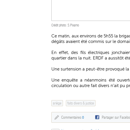
Crédit photo: S.Pixarno
Ce matin, aux environs de 5h55 la brig
dégâts avaient été commis sur le domai
En effet, des fils électriques joncha
quartier dans la nuit. ERDF a aussitôt ét
Une surtension a peut-être provoqué la c
Une enquête a néanmoins été ouverte 
circulation ou autre fait divers n’ait pu
ariège
faits divers & justice
Commentaires
0
Partager sur Faceb