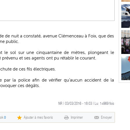
ade de nuit a constaté, avenue Clémenceau à Foix, que des
ne public.
ient le sol sur une cinquantaine de mètres, plongeant le
é prévenu et ses agents ont pu rétablir le courant.
hute de ces fils électriques.
par la police afin de vérifier qu’aucun accident de la
 provoquer ces dégâts.
NR | 03/03/2016 - 18:03 | Lu:
14969
fois
ook
0
Ajouter à mes favoris
Imprimer
Envoyer