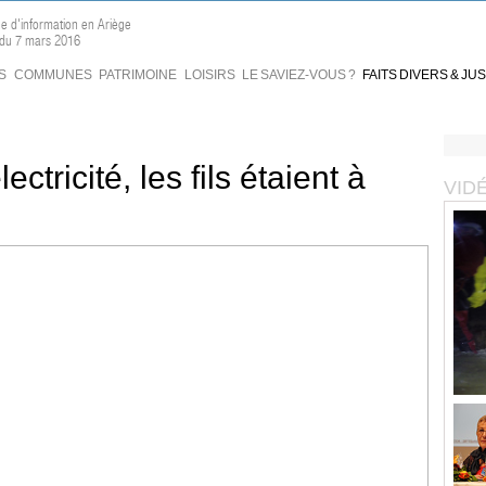
ne d'information en Ariège
 du 7 mars 2016
S
COMMUNES
PATRIMOINE
LOISIRS
LE SAVIEZ-VOUS ?
FAITS DIVERS & JU
ectricité, les fils étaient à
VID