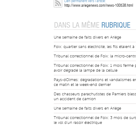
Lien permanent vers l'article:
http://www.ariegenews.com/news-100538.html
DANS LA MÊME
RUBRIQUE
Une semaine de faits divers en Ariège
Foix: quartier sans électricité, les fils étaient à 
Tribunal correctionnel de Foix: la micro-centr
Tribunal correctionnel de Foix: 1 mois ferme 
avoir dégradé la lampe de la cellule
Pays-dOlmes: dégradations et vandalismes e
ce matin et le week-end dernier
Des chasseurs parachutistes de Pamiers bles
un accident de camion
Une semaine de faits divers en Ariège
Tribunal correctionnel de Foix: 3 mois de sur
le vol d'un rasoir électrique