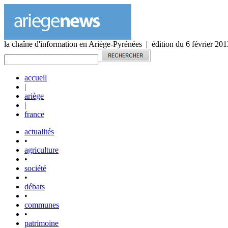
la chaîne d'information en Ariège-Pyrénées | édition du 6 février 201
accueil
|
ariège
|
france
actualités
•
agriculture
•
société
•
débats
•
communes
•
patrimoine