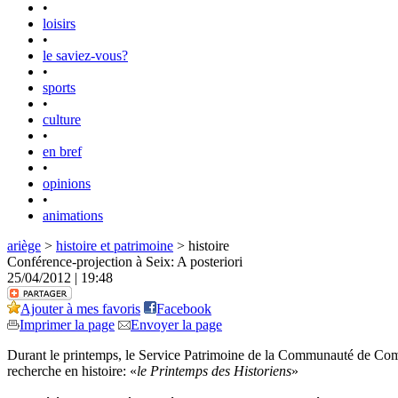
•
loisirs
•
le saviez-vous?
•
sports
•
culture
•
en bref
•
opinions
•
animations
ariège
>
histoire et patrimoine
> histoire
Conférence-projection à Seix: A posteriori
25/04/2012 | 19:48
Ajouter à mes favoris
Facebook
Imprimer la page
Envoyer la page
Durant le printemps, le Service Patrimoine de la Communauté de Commu
recherche en histoire: «
le Printemps des Historiens
»