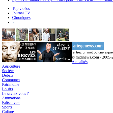
Top vidéos
Journal TV
Chroniques
© midinews.com - 2005-
Actualités
Agriculture
Société
Débats
Communes
Patrimoine
Loisirs
Le saviez-vous ?
Animations
Faits divers
Sports
Culture