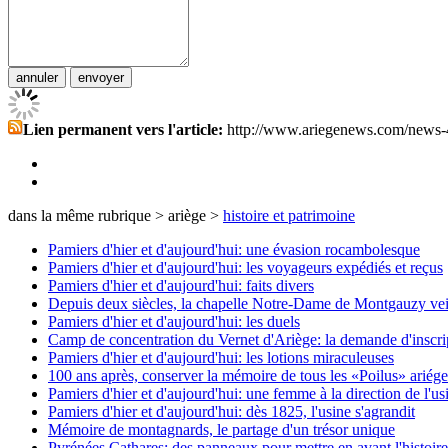
Lien permanent vers l'article:
http://www.ariegenews.com/news-
dans la même rubrique > ariège >
histoire et patrimoine
Pamiers d'hier et d'aujourd'hui: une évasion rocambolesque
Pamiers d'hier et d'aujourd'hui: les voyageurs expédiés et reçus
Pamiers d'hier et d'aujourd'hui: faits divers
Depuis deux siècles, la chapelle Notre-Dame de Montgauzy veil
Pamiers d'hier et d'aujourd'hui: les duels
Camp de concentration du Vernet d'Ariège: la demande d'inscri
Pamiers d'hier et d'aujourd'hui: les lotions miraculeuses
100 ans après, conserver la mémoire de tous les «Poilus» ariége
Pamiers d'hier et d'aujourd'hui: une femme à la direction de l'us
Pamiers d'hier et d'aujourd'hui: dès 1825, l'usine s'agrandit
Mémoire de montagnards, le partage d'un trésor unique
Pyrénées Cathares: des panneaux pour mettre en avant l'histoir