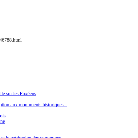
46788.html
le sur les Fuxéens
ption aux monuments historiques...
ois
ine
e et le patrimoine des communes