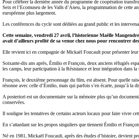
Pour célébrer la dernière année du programme de coopération transfron
Seix et l’Ecomuseu de les Valls d’Aneu, la programmation de cette anné
européenne plus largement.
Les conférences du cycle sont dédiées au grand public et les intervenan
Cette semaine, vendredi 27 avril, l’historienne Maëlle Maugendre no
avait d’ailleurs profité de sa venue chez nous pour rencontrer de
Elle revient ici en compagnie de Mickaël Foucault pour présenter leur
Soixante-dix ans après, Émilio et François, deux anciens réfugiés espa
les camps, leur participation à la Résistance et leur intégration dans la
François, le deuxième personnage du film, est absent. Pour quelle rai
résonne avec celle d’Émilio, mais qui parfois s’en écarte, jusqu’à la d
A posteriori est un documentaire sur la mémoire plus qu’un documentaire 
conservées.
Il souligne les tentatives de certains acteurs locaux pour faire vivre ce
En s’attardant sur les propos singuliers que tiennent Émilio et Franço
Né en 1981, Mickaël Foucault, après des études d’histoire, devient pro