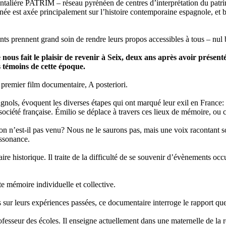
talière PATRIM – réseau pyrénéen de centres d’interprétation du patrim
e est axée principalement sur l’histoire contemporaine espagnole, et bien
ts prennent grand soin de rendre leurs propos accessibles à tous – nul be
us fait le plaisir de revenir à Seix, deux ans après avoir présenté 
s témoins de cette époque.
 premier film documentaire, A posteriori.
gnols, évoquent les diverses étapes qui ont marqué leur exil en France: 
 société française. Émilio se déplace à travers ces lieux de mémoire, ou ce
son n’est-il pas venu? Nous ne le saurons pas, mais une voix racontant 
issonance.
historique. Il traite de la difficulté de se souvenir d’évènements occult
tte mémoire individuelle et collective.
is sur leurs expériences passées, ce documentaire interroge le rapport 
fesseur des écoles. Il enseigne actuellement dans une maternelle de la r