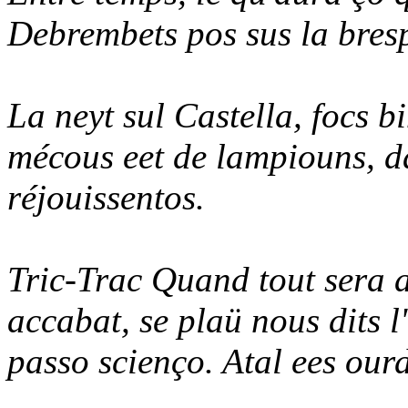
Debrembets pos sus la brespa
La neyt sul Castella, focs b
mécous eet de lampiouns, d
réjouissentos.
Tric-Trac Quand tout sera a
accabat, se plaü nous dits 
passo scienço. Atal ees ourd