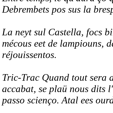
Debrembets pos sus la brespa
La neyt sul Castella, focs b
mécous eet de lampiouns, d
réjouissentos.
Tric-Trac Quand tout sera a
accabat, se plaü nous dits 
passo scienço. Atal ees ourd