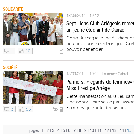
SOLIDARITÉ
18/09/2014 - 19:12
Sept Lions Club Ariégeois remet
un jeune étudiant de Ganac
Corto Buscaglia jeune étudiant de
peu une canne électronique. Cort
pouvoir bénéficier...
1
10
SOCIÉTÉ
18/09/2014 - 19:11 | Laurence Cabrol
Pamiers: «regards de femmes» ap
Miss Prestige Ariège
Cette manifestation aura lieu sam
Une opportunité saisie par l’as
Femmes qui milite depuis une...
3
93
pages:
1
|
2
|
3
|
4
|
5
|
6
|
7
|
8
|
9
|
10
|
11
|
12
|
13
|
14
|
15