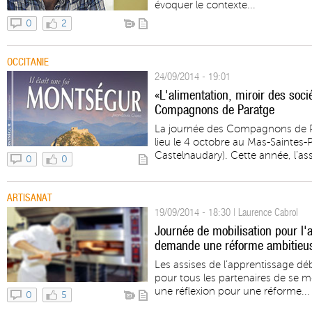
évoquer le contexte...
0
2
OCCITANIE
24/09/2014 - 19:01
«L'alimentation, miroir des soc
Compagnons de Paratge
La journée des Compagnons de Pa
lieu le 4 octobre au Mas-Saintes-
Castelnaudary). Cette année, l’ass
0
0
ARTISANAT
19/09/2014 - 18:30 | Laurence Cabrol
Journée de mobilisation pour l'
demande une réforme ambitieu
Les assises de l’apprentissage d
pour tous les partenaires de se me
une réflexion pour une réforme...
0
5