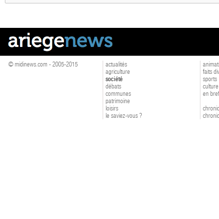
© midinews.com - 2005-2015
actualités
animat
agriculture
faits d
société
sports
débats
culture
communes
en bre
patrimoine
loisirs
chroniq
le saviez-vous ?
chroniq