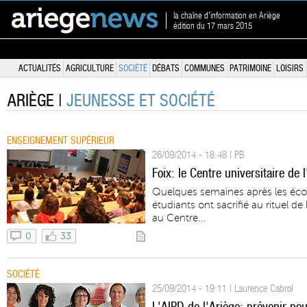
la chaîne d'information en Ariège
édition du 17 mars 2015
ACTUALITÉS
AGRICULTURE
SOCIÉTÉ
DÉBATS
COMMUNES
PATRIMOINE
LOISIRS
ARIÈGE |
JEUNESSE ET SOCIÉTÉ
ENSEIGNEMENT SUPÉRIEUR
26/09/2014 - 18:48 | PB
Foix: le Centre universitaire de l
Quelques semaines après les écolie
étudiants ont sacrifié au rituel d
au Centre...
0
33
SOCIÉTÉ
25/09/2014 - 19:11 | Laurence Cabrol
L'AIPD de l'Ariège: prévenir pou