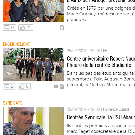
Créée en 1979 par une poignée d
Marie Quency, médecin de santé 
pratiques...
0
21
ENSEIGNEMENT
25/09/2014 - 19:08 | PB
Centre universitaire Robert Naud
l'heure de la rentrée étudiante
Dans les pas des étudiants qui fai
septembre à Foix, Augustin Bonre
général, et Norbert Meler, maire d
1
0
SYNDICATS
25/09/2014 - 19:08 | Laurence Cabrol
Rentrée Syndicale: la FSU ébauc
Ils sont les premiers à donner le 
Marc Faget cosecrétaire de la FSU