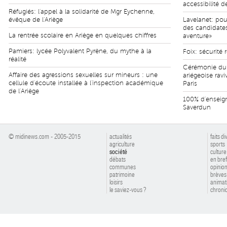
accessibilité 
Réfugiés: l'appel à la solidarité de Mgr Eychenne,
évêque de l'Ariège
Lavelanet: po
des candidates
La rentrée scolaire en Ariège en quelques chiffres
aventure»
Pamiers: lycée Polyvalent Pyrène, du mythe à la
Foix: sécurité 
réalité
Cérémonie du 1
Affaire des agressions sexuelles sur mineurs : une
ariégeoise rav
cellule d'écoute installée à l'inspection académique
Paris
de l'Ariège
100% d'enseign
Saverdun
© midinews.com - 2005-2015
actualités
faits di
agriculture
sports
société
culture
débats
en bref
communes
opinio
patrimoine
brèves
loisirs
animat
le saviez-vous ?
chroniq