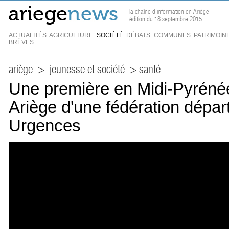
la chaîne d'information en Ariège
édition du 18 septembre 2015
ACTUALITÉS
AGRICULTURE
SOCIÉTÉ
DÉBATS
COMMUNES
PATRIMOIN
BRÈVES
ariège
>
jeunesse et société
> santé
Une première en Midi-Pyrénée
Ariège d'une fédération dépa
Urgences