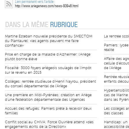
Lien permanent vers l'article:
http://www.ariegenews.com/news-93948.html
DANS LA MÊME
RUBRIQUE
Martine Esteban nouvelle présidente du SMECTOM
La rentrée sco
du Plantaurel: «les agents peuvent me faire
Pamiers: lycée
confiance»
réalité
Prise en charge de la maladie d'Alzheimer: l'Ariège
Affaire des ag
plutôt bonne élève
cellule d'écou
Fiscalité: 3000 foyers ariégeois soulagés de l'impôt
de l'Ariège
sur le revenu en 2015
Rentrée réussi
Collèges: rentrée studieuse d'Henri Nayrou, président
enfants décou
du conseil départemental de l'Ariège
Hypersensibilit
Une première en Midi-Pyrénées: création en Ariège
cas de Marine 
d'une fédération départementale des Urgences
dans les Pyrén
Accueil des réfugiés: Pamiers prête à recevoir deux
Les collèges a
familles
des classes
Conflit social au CHIVA: Force Ouvrière attend «des
Handicap: un 
engagements écrits de la Direction»
accessibilité 