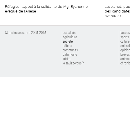
Réfugiés: l'appel à la solidarité de Mgr Eychenne,
Lavelanet: po
évêque de l'Ariège
des candidates
aventure»
© midinews.com - 2005-2015
actualités
faits di
agriculture
sports
société
culture
débats
en bref
communes
opinio
patrimoine
brèves
loisirs
animat
le saviez-vous ?
chroniq