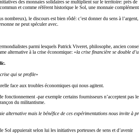
itiatives des monnaies solidaires se multiplient sur le territoire: près d
 commun et comme référent historique le Sol, une monnaie complémentai
us nombreux), le discours est bien rôdé: c’est donner du sens à l’argent,
ersonne ne peut spéculer avec.
ltermondialistes parmi lesquels Patrick Viveret, philosophe, ancien cons
me alternative à la crise économique: «
la crise financière se double d’
ic.
crise qui se profile
»
turelle face aux troubles économiques qui nous agitent.
 fonctionnement -par exemple certains fournisseurs n’acceptent pas les S
 rançon du militantisme.
alternative mais le bénéfice de ces expérimentations nous invite à pre
 Sol appuierait selon lui les initiatives porteuses de sens et d’avenir