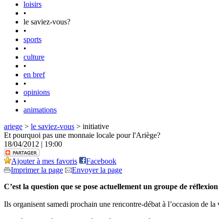
loisirs
•
le saviez-vous?
•
sports
•
culture
•
en bref
•
opinions
•
animations
ariege
>
le saviez-vous
> initiative
Et pourquoi pas une monnaie locale pour l'Ariège?
18/04/2012 | 19:00
Ajouter à mes favoris
Facebook
Imprimer la page
Envoyer la page
C’est la question que se pose actuellement un groupe de réflexion 
Ils organisent samedi prochain une rencontre-débat à l’occasion de la