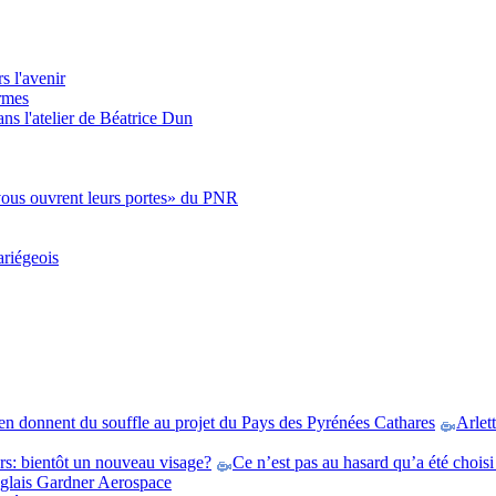
s l'avenir
ermes
ns l'atelier de Béatrice Dun
 vous ouvrent leurs portes» du PNR
ariégeois
ien donnent du souffle au projet du Pays des Pyrénées Cathares
Arlet
rs: bientôt un nouveau visage?
Ce n’est pas au hasard qu’a été choisi 
nglais Gardner Aerospace