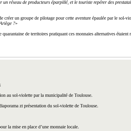
 un réseau de producteurs éparpillé, et le touriste repérer des prestat
 de créer un groupe de pilotage pour cette aventure épaulée par le sol-vi
 Ariège ?
»
e quarantaine de territoires pratiquant ces monnaies alternatives étaient r
x
n au sol-violette par la municipalité de Toulouse.
 diaporama zt présentation du sol-violette de Toulouse.
pour la mise en place d’une monnaie locale.