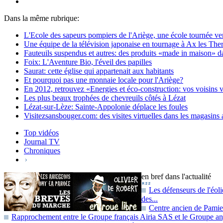
Dans la même rubrique:
L'Ecole des sapeurs pompiers de l'Ariège, une école tournée ver
Une équipe de la télévision japonaise en tournage à Ax les Th
Fauteuils suspendus et autres: des produits «made in maison» da
Foix: L'Aventure Bio, l'éveil des papilles
Saurat: cette église qui appartenait aux habitants
Et pourquoi pas une monnaie locale pour l'Ariège?
En 2012, retrouvez «Energies et éco-construction: vos voisins
Les plus beaux trophées de chevreuils côtés à Lézat
Lézat-sur-Lèze: Sainte-Appolonie déplace les foules
Visitezsansbouger.com: des visites virtuelles dans les magasins 
Top vidéos
Journal TV
Chroniques
en bref dans l'actualité
Les défenseurs de l'éol
des...
Centre ancien de Pamie
Rapprochement entre le Groupe français Airia SAS et le Groupe a