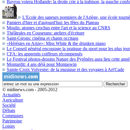
Bayrou votera Hollande: la droite crie à la trahison, la gauche confo
L'Ecole des sapeurs pompiers de l'Ariège, une école tournée
Pamiers d'hier et d'aujourd'hui: les fêtes du Plateau
Moulis: atomes crochus entre l'art et la science au CNRS
Théâtrales en Couserans: ateliers d'écriture
Saint-Girons: cinéma et chants occitans
«Hérésies en Arize»: Miss White & the drunken piano
Le Conseil général encourage la pratique du sport pour les plus jeu
CFA: les apprentis coiffeurs récompensés
Le Festival photos-dessins Nature des Pyrénées aura lieu cette ann
Montardit: 4 ans déjà pour Montaswin
Sainte-Croix Volvestre: de la musique et des voyages à Art'Cade
© midinews.com - 2005-2012
Actualités
Agriculture
Société
Débats
Communes
Patrimoine
Loisirs