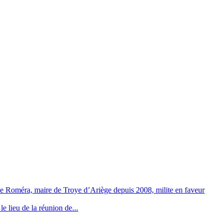
te Roméra, maire de Troye d’Ariège depuis 2008, milite en faveur
le lieu de la réunion de...