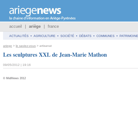
accueil
|
ariège
|
france
•
•
•
•
•
ACTUALITÉS
AGRICULTURE
SOCIÉTÉ
DÉBATS
COMMUNES
PATRIMOIN
ariege
>
le saviez-vous
> artisanat
Les sculptures XXL de Jean-Marie Mathon
09/05/2012 | 19:16
© MidiNews 2012