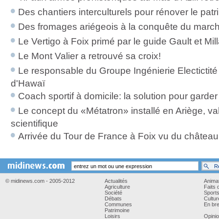
Des chantiers interculturels pour rénover le pat
Des fromages ariégeois à la conquête du marc
Le Vertigo à Foix primé par le guide Gault et Mil
Le Mont Valier a retrouvé sa croix!
Le responsable du Groupe Ingénierie Electictité
d'Hawaï
Coach sportif à domicile: la solution pour garder 
Le concept du «Métatron» installé en Ariège, v
scientifique
Arrivée du Tour de France à Foix vu du château
© midinews.com - 2005-2012
Actualités
Anima
Agriculture
Faits 
Société
Sport
Débats
Cultur
Communes
En bre
Patrimoine
Loisirs
Opini