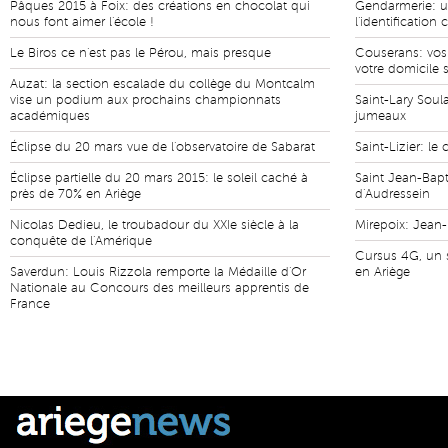
Pâques 2015 à Foix: des créations en chocolat qui
Gendarmerie: un
nous font aimer l'école !
l'identification 
Le Biros ce n'est pas le Pérou, mais presque
Couserans: vos
votre domicile 
Auzat: la section escalade du collège du Montcalm
vise un podium aux prochains championnats
Saint-Lary Soul
académiques
jumeaux
Éclipse du 20 mars vue de l'observatoire de Sabarat
Saint-Lizier: le 
Éclipse partielle du 20 mars 2015: le soleil caché à
Saint Jean-Bapt
près de 70% en Ariège
d'Audressein
Nicolas Dedieu, le troubadour du XXIe siècle à la
Mirepoix: Jean
conquête de l'Amérique
Cursus 4G, un s
Saverdun: Louis Rizzola remporte la Médaille d'Or
en Ariège
Nationale au Concours des meilleurs apprentis de
France