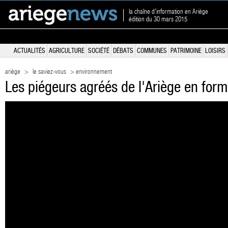
la chaîne d'information en Ariège
édition du 30 mars 2015
ACTUALITÉS
AGRICULTURE
SOCIÉTÉ
DÉBATS
COMMUNES
PATRIMOINE
LOISIRS
ariège
>
le saviez-vous
> environnement
Les piégeurs agréés de l'Ariège en for