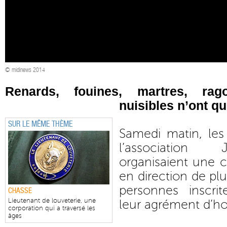
© midinews 2014
Renards, fouines, martres, rag
nuisibles n’ont qu
SUR LE MÊME THÈME
Samedi matin, les
l’association 
organisaient une 
en direction de pl
personnes inscri
CHASSE
Lieutenant de louveterie, une
leur agrément d’h
corporation qui a traversé les
âges