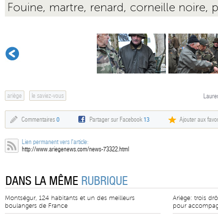
Fouine, martre, renard, corneille noire, 
ariège
le saviez-vous
Lauren
Commentaires
0
Partager sur Facebook
13
Ajouter aux favor
Lien permanent vers l'article:
http://www.ariegenews.com/news-73322.html
DANS LA MÊME
RUBRIQUE
Montségur, 124 habitants et un des meilleurs
Ariège: trois d
boulangers de France
pour accompag