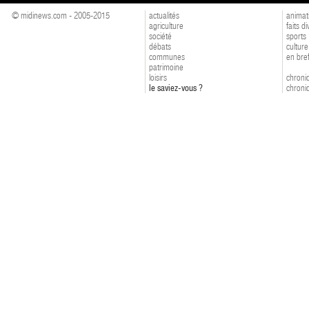
© midinews.com - 2005-2015
actualités
animat
agriculture
faits d
société
sports
débats
culture
communes
en bre
patrimoine
loisirs
chroniq
le saviez-vous ?
chroniq