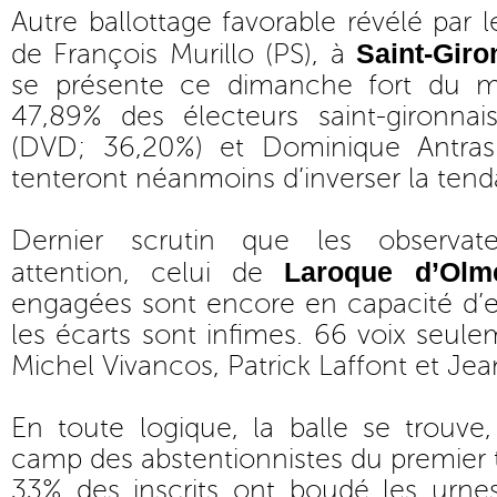
Autre ballottage favorable révélé par l
Saint-Giro
de François Murillo (PS), à
se présente ce dimanche fort du 
47,89% des électeurs saint-gironna
(DVD; 36,20%) et Dominique Antras
tenteront néanmoins d’inverser la ten
Dernier scrutin que les observat
Laroque d’Olm
attention, celui de
engagées sont encore en capacité d’en
les écarts sont infimes. 66 voix seul
Michel Vivancos, Patrick Laffont et Jea
En toute logique, la balle se trouve
camp des abstentionnistes du premier 
33% des inscrits ont boudé les urne