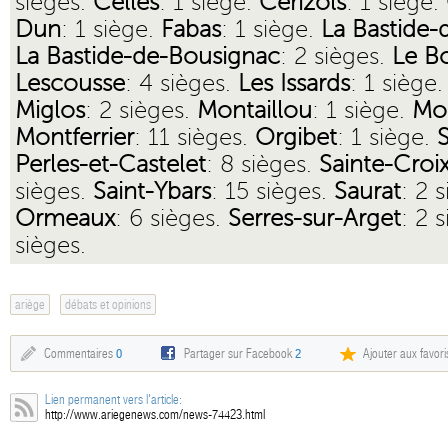
sièges.
Celles
: 1 siège.
Cerizols
: 1 siège.
Dun
: 1 siège.
Fabas
: 1 siège.
La Bastide-
La Bastide-de-Bousignac
: 2 sièges.
Le B
Lescousse
: 4 sièges.
Les Issards
: 1 siège
Miglos
: 2 sièges.
Montaillou
: 1 siège.
Mo
Montferrier
: 11 sièges.
Orgibet
: 1 siège.
Perles-et-Castelet
: 8 sièges.
Sainte-Croix
sièges.
Saint-Ybars
: 15 sièges.
Saurat
: 2 
Ormeaux
: 6 sièges.
Serres-sur-Arget
: 2 
sièges.
ariège
débats et opinions
Commentaires
0
Partager sur Facebook
2
Ajouter aux favori
Lien permanent vers l'article:
http://www.ariegenews.com/news-74423.html