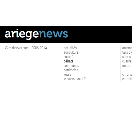
© midinews.com - 2005-2014
actualités
animat
agriculture
faits d
société
sports
débats
culture
communes
en bre
patrimoine
loisirs
chroniq
le saviez-vous ?
chroniq