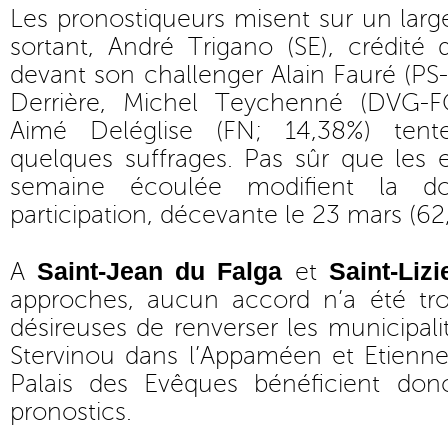
Les pronostiqueurs misent sur un lar
sortant, André Trigano (SE), crédité
devant son challenger Alain Fauré (PS
Derrière, Michel Teychenné (DVG-F
Aimé Deléglise (FN; 14,38%) tente
quelques suffrages. Pas sûr que les
semaine écoulée modifient la d
participation, décevante le 23 mars (62
Saint-Jean du Falga
Saint-Lizi
A
et
approches, aucun accord n’a été trou
désireuses de renverser les municipali
Stervinou dans l’Appaméen et Etienn
Palais des Evêques bénéficient don
pronostics.