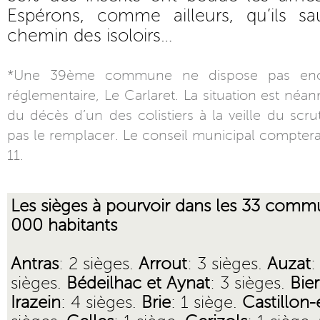
Espérons, comme ailleurs, qu’ils sau
chemin des isoloirs…
*Une 39ème commune ne dispose pas enc
réglementaire, Le Carlaret. La situation est néanm
du décès d’un des colistiers à la veille du scru
pas le remplacer. Le conseil municipal compter
11.
Les sièges à pourvoir dans les 33 comm
000 habitants
Antras
: 2 sièges.
Arrout
: 3 sièges.
Auzat
:
sièges.
Bédeilhac et Aynat
: 3 sièges.
Bier
Irazein
: 4 sièges.
Brie
: 1 siège.
Castillon