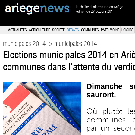
la chaîne d'information en Ariège
édition du 27 octobre 2014
ACTUALITÉS
AGRICULTURE
SOCIÉTÉ
DÉBATS
COMMUNES
PATRIMOINE
LOISIRS
municipales 2014
> municipales 2014
Elections municipales 2014 en Ari
communes dans l'attente du verdic
Dimanche so
sauront.
Où plutôt le
communes e
par un second