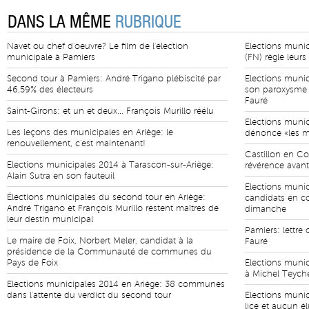
DANS LA MÊME
RUBRIQUE
Navet ou chef d'oeuvre? Le film de l'élection
Elections munic
municipale à Pamiers
(FN) règle leurs
Second tour à Pamiers: André Trigano plébiscité par
Elections munic
46,59% des électeurs
son paroxysme 
Fauré
Saint-Girons: et un et deux... François Murillo réélu
Elections munic
Les leçons des municipales en Ariège: le
dénonce «les ma
renouvellement, c'est maintenant!
Castillon en Co
Elections municipales 2014 à Tarascon-sur-Ariège:
révérence avant
Alain Sutra en son fauteuil
Elections munici
Élections municipales du second tour en Ariège:
candidats en c
André Trigano et François Murillo restent maîtres de
dimanche
leur destin municipal
Pamiers: lettre
Le maire de Foix, Norbert Meler, candidat à la
Fauré
présidence de la Communauté de communes du
Pays de Foix
Elections munic
à Michel Teyche
Elections municipales 2014 en Ariège: 38 communes
dans l'attente du verdict du second tour
Elections munic
lice et aucun é