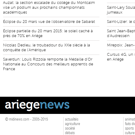
Auzat: la section escalade du collège du Montcalm
vise un podium aux prochains championnats
Saint-Lary Soul
académiques
jumeaux
Éclipse du 20 mars vue de l'observatoire de Sabarat
Saint-Lizier: le 
Éclipse partielle du 20 mars 2015: le soleil caché à
Saint Jean-Bapt
près de 70% en Ariège
d'Audressein
Nicolas Dedieu, le troubadour du XXIe siècle à la
Mirepoix: Jean
conquête de l'Amérique
Cursus 4G, un s
Saverdun: Louis Rizzola remporte la Médaille d'Or
en Ariège
Nationale au Concours des meilleurs apprentis de
France
© midinews.com - 2005-2015
actualités
animat
agriculture
faits d
société
sports
débats
culture