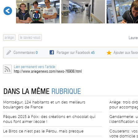
ariège
le saviez-vous
Lauren
Commentaires
0
Partager sur Facebook
45
Ajouter aux favor
Lien permanent vers l'article:
http://www.ariegenews.com/news-76906.html
DANS LA MÊME
RUBRIQUE
Montségur, 124 habitants et un des meilleurs
Ariège: trois d
boulangers de France
pour accompag
Pâques 2015 à Foix: des créations en chocolat qui
Gendarmerie: un
nous font aimer l'école !
l'identification 
Le Biros ce n'est pas le Pérou, mais presque
Couserans: vos
votre domicile 