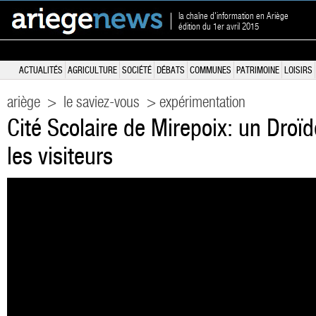
la chaîne d'information en Ariège
édition du 1er avril 2015
ACTUALITÉS
AGRICULTURE
SOCIÉTÉ
DÉBATS
COMMUNES
PATRIMOINE
LOISIRS
ariège
>
le saviez-vous
> expérimentation
Cité Scolaire de Mirepoix: un Droïd
les visiteurs