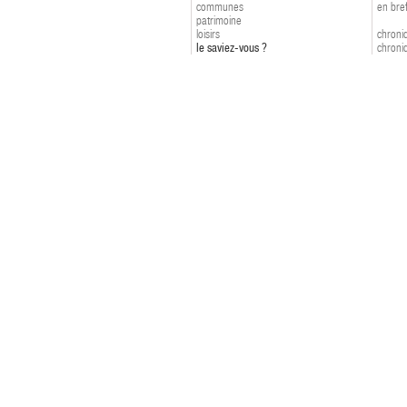
communes
en bre
patrimoine
loisirs
chroniq
le saviez-vous ?
chroniq