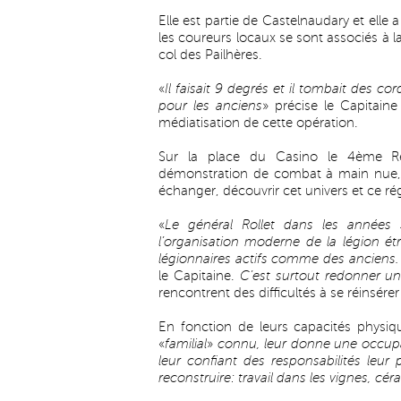
Elle est partie de Castelnaudary et elle 
les coureurs locaux se sont associés à la
col des Pailhères.
«
Il faisait 9 degrés et il tombait des co
pour les anciens
» précise le Capitain
médiatisation de cette opération.
Sur la place du Casino le 4ème Ré
démonstration de combat à main nue, o
échanger, découvrir cet univers et ce rég
«
Le général Rollet dans les années 
l’organisation moderne de la légion ét
légionnaires actifs comme des anciens. C
le Capitaine.
C’est surtout redonner une
rencontrent des difficultés à se réinsérer 
En fonction de leurs capacités physique
«
familial
»
connu, leur donne une occupati
leur confiant des responsabilités leu
reconstruire: travail dans les vignes, cér