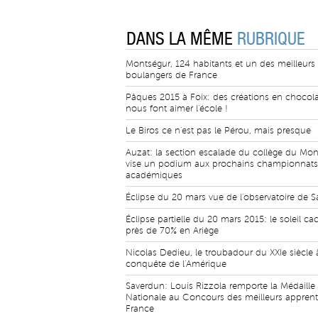
DANS LA MÊME
RUBRIQUE
Montségur, 124 habitants et un des meilleurs
boulangers de France
Pâques 2015 à Foix: des créations en chocola
nous font aimer l'école !
Le Biros ce n'est pas le Pérou, mais presque
Auzat: la section escalade du collège du Mo
vise un podium aux prochains championnats
académiques
Éclipse du 20 mars vue de l'observatoire de S
Éclipse partielle du 20 mars 2015: le soleil ca
près de 70% en Ariège
Nicolas Dedieu, le troubadour du XXIe siècle 
conquête de l'Amérique
Saverdun: Louis Rizzola remporte la Médaille
Nationale au Concours des meilleurs apprent
France