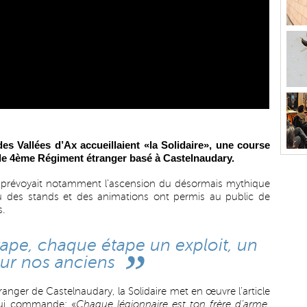
s Vallées d’Ax accueillaient «la Solidaire», une course
 le 4ème Régiment étranger basé à Castelnaudary.
 prévoyait notamment l’ascension du désormais mythique
où des stands et des animations ont permis au public de
s.
ape, chaque étape un exploit, un
our nos anciens
nger de Castelnaudary, la Solidaire met en œuvre l’article
qui commande: «
Chaque légionnaire est ton frère d’arme,