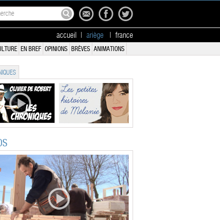
accueil
|
ariège
|
france
ULTURE
EN BREF
OPINIONS
BRÈVES
ANIMATIONS
IQUES
OS