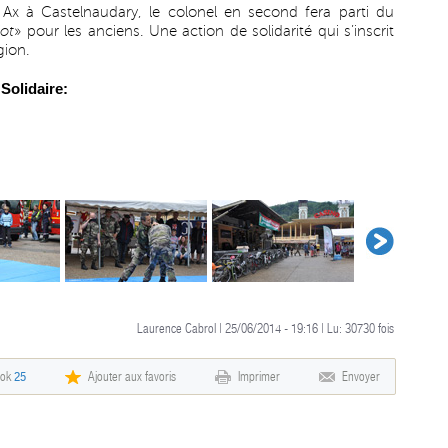
 Ax à Castelnaudary, le colonel en second fera parti du
lot
» pour les anciens. Une action de solidarité qui s’inscrit
gion.
 Solidaire:
Laurence Cabrol | 25/06/2014 - 19:16 | Lu:
30730
fois
ook
25
Ajouter aux favoris
Imprimer
Envoyer