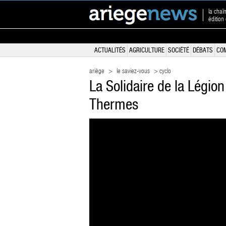
la chaî
édition
ACTUALITÉS
AGRICULTURE
SOCIÉTÉ
DÉBATS
CO
ariège
>
le saviez-vous
> cyclo
La Solidaire de la Légion
Thermes