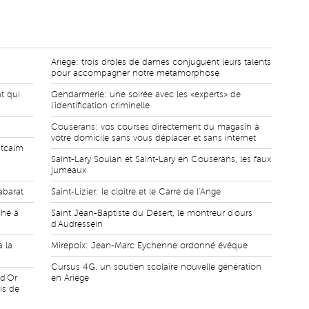
Ariège: trois drôles de dames conjuguent leurs talents
pour accompagner notre métamorphose
t qui
Gendarmerie: une soirée avec les «experts» de
l'identification criminelle
Couserans: vos courses directement du magasin à
votre domicile sans vous déplacer et sans internet
ntcalm
Saint-Lary Soulan et Saint-Lary en Couserans, les faux
jumeaux
abarat
Saint-Lizier: le cloître et le Carré de l'Ange
ché à
Saint Jean-Baptiste du Désert, le montreur d'ours
d'Audressein
à la
Mirepoix: Jean-Marc Eychenne ordonné évêque
Cursus 4G, un soutien scolaire nouvelle génération
 d'Or
en Ariège
is de