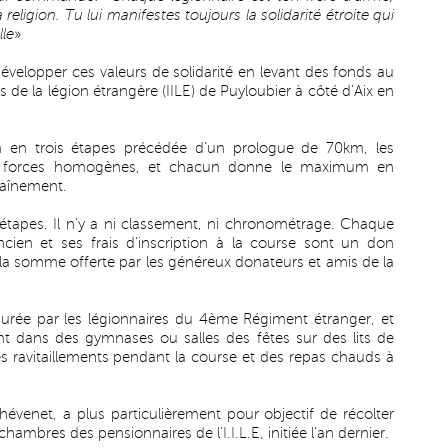
 religion. Tu lui manifestes toujours la solidarité étroite qui
le
»
 développer ces valeurs de solidarité en levant des fonds au
des de la légion étrangère (IILE) de Puyloubier à côté d’Aix en
m en trois étapes précédée d’un prologue de 70km, les
de forces homogènes, et chacun donne le maximum en
raînement.
ois étapes. Il n’y a ni classement, ni chronométrage. Chaque
ien et ses frais d’inscription à la course sont un don
à la somme offerte par les généreux donateurs et amis de la
ssurée par les légionnaires du 4ème Régiment étranger, et
ent dans des gymnases ou salles des fêtes sur des lits de
s ravitaillements pendant la course et des repas chauds à
hévenet, a plus particulièrement pour objectif de récolter
chambres des pensionnaires de l’I.I.L.E, initiée l’an dernier.