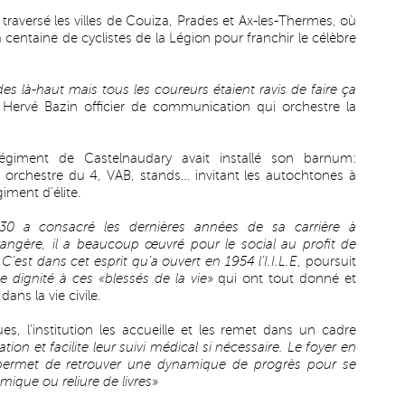
a traversé les villes de Couiza, Prades et Ax-les-Thermes, où
 centaine de cyclistes de la Légion pour franchir le célèbre
rdes là-haut mais tous les coureurs étaient ravis de faire ça
e Hervé Bazin officier de communication qui orchestre la
giment de Castelnaudary avait installé son barnum:
rchestre du 4, VAB, stands… invitant les autochtones à
iment d’élite.
30 a consacré les dernières années de sa carrière à
rangère, il a beaucoup œuvré pour le social au profit de
’est dans cet esprit qu’a ouvert en 1954 l’I.I.L.E
, poursuit
 dignité à ces «blessés de la vie
» qui ont tout donné et
dans la vie civile.
s, l’institution les accueille et les remet dans un cadre
on et facilite leur suivi médical si nécessaire. Le foyer en
r permet de retrouver une dynamique de progrès pour se
amique ou reliure de livres
»