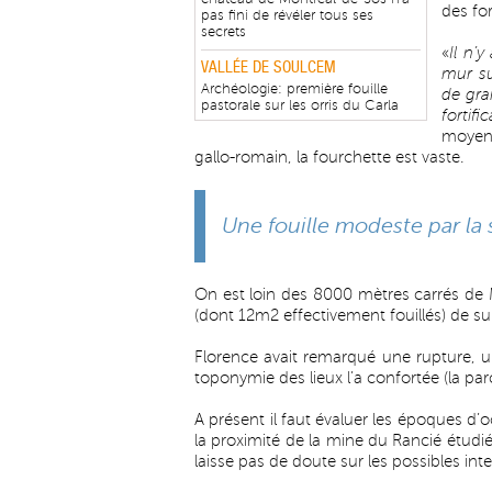
des for
pas fini de révéler tous ses
secrets
«
Il n’
VALLÉE DE SOULCEM
mur su
Archéologie: première fouille
de gra
pastorale sur les orris du Carla
fortifi
moyen-
gallo-romain, la fourchette est vaste.
Une fouille modeste par la
On est loin des 8000 mètres carrés de
(dont 12m2 effectivement fouillés) de sup
Florence avait remarqué une rupture, un
toponymie des lieux l’a confortée (la parc
A présent il faut évaluer les époques d
la proximité de la mine du Rancié étudi
laisse pas de doute sur les possibles inte