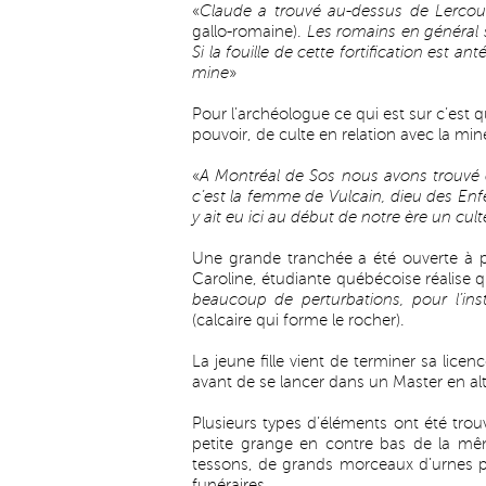
«
Claude a trouvé au-dessus de Lercou
gallo-romaine).
Les romains en général s
Si la fouille de cette fortification est 
mine
»
Pour l’archéologue ce qui est sur c’est qu
pouvoir, de culte en relation avec la min
«
A Montréal de Sos nous avons trouvé 
c’est la femme de Vulcain, dieu des Enfer
y ait eu ici au début de notre ère un cul
Une grande tranchée a été ouverte à pa
Caroline, étudiante québécoise réalise 
beaucoup de perturbations, pour l’inst
(calcaire qui forme le rocher).
La jeune fille vient de terminer sa licen
avant de se lancer dans un Master en al
Plusieurs types d’éléments ont été tro
petite grange en contre bas de la mê
tessons, de grands morceaux d’urnes po
funéraires.