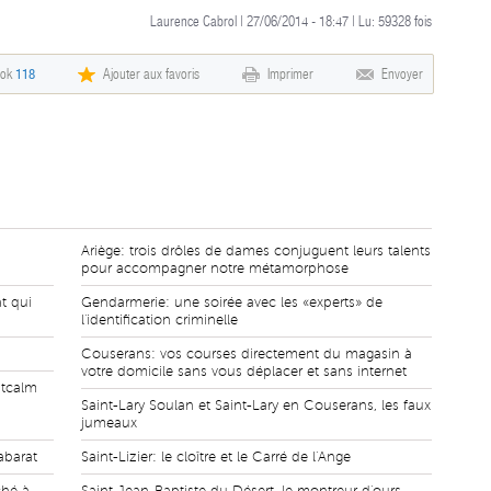
Laurence Cabrol | 27/06/2014 - 18:47 | Lu:
59328
fois
ook
118
Ajouter aux favoris
Imprimer
Envoyer
Ariège: trois drôles de dames conjuguent leurs talents
pour accompagner notre métamorphose
t qui
Gendarmerie: une soirée avec les «experts» de
l'identification criminelle
Couserans: vos courses directement du magasin à
votre domicile sans vous déplacer et sans internet
ntcalm
Saint-Lary Soulan et Saint-Lary en Couserans, les faux
jumeaux
abarat
Saint-Lizier: le cloître et le Carré de l'Ange