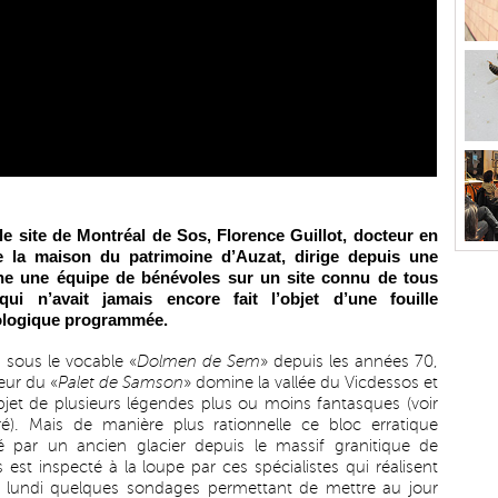
le site de Montréal de Sos, Florence Guillot, docteur en
de la maison du patrimoine d’Auzat, dirige depuis une
ne une équipe de bénévoles sur un site connu de tous
qui n’avait jamais encore fait l’objet d’une fouille
ologique programmée.
sous le vocable «
Dolmen de Sem
» depuis les années 70,
eur du «
Palet de Samson
» domine la vallée du Vicdessos et
’objet de plusieurs légendes plus ou moins fantasques (voir
é). Mais de manière plus rationnelle ce bloc erratique
 par un ancien glacier depuis le massif granitique de
s est inspecté à la loupe par ces spécialistes qui réalisent
 lundi quelques sondages permettant de mettre au jour