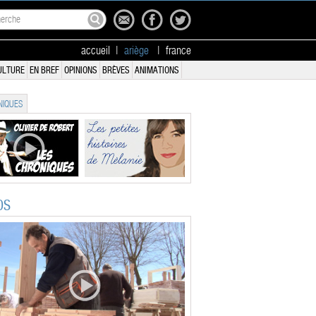
accueil
|
ariège
|
france
ULTURE
EN BREF
OPINIONS
BRÈVES
ANIMATIONS
IQUES
OS