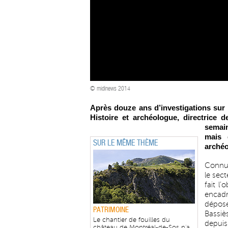
© midinews 2014
Après douze ans d’investigations sur 
Histoire et archéologue, directrice 
semai
mais 
SUR LE MÊME THÈME
arché
Connu 
le sect
fait l
encadr
déposé
PATRIMOINE
Bassiè
Le chantier de fouilles du
depuis
château de Montréal-de-Sos n'a