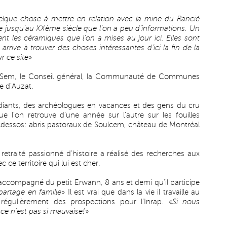
lque chose à mettre en relation avec la mine du Rancié
sée jusqu’au XXème siècle que l’on a peu d’informations. Un
t les céramiques que l’on a mises au jour ici. Elles sont
 arrive à trouver des choses intéressantes d’ici la fin de la
r ce site
»
 de Sem, le Conseil général, la Communauté de Communes
ie d’Auzat.
tudiants, des archéologues en vacances et des gens du cru
que l’on retrouve d’une année sur l’autre sur les fouilles
icdessos: abris pastoraux de Soulcem, château de Montréal
retraité passionné d’histoire a réalisé des recherches aux
ce territoire qui lui est cher.
st accompagné du petit Erwann, 8 ans et demi qu’il participe
partage en famille
» Il est vrai que dans la vie il travaille au
t régulièrement des prospections pour l’Inrap. «
Si nous
ce n’est pas si mauvaise!
»