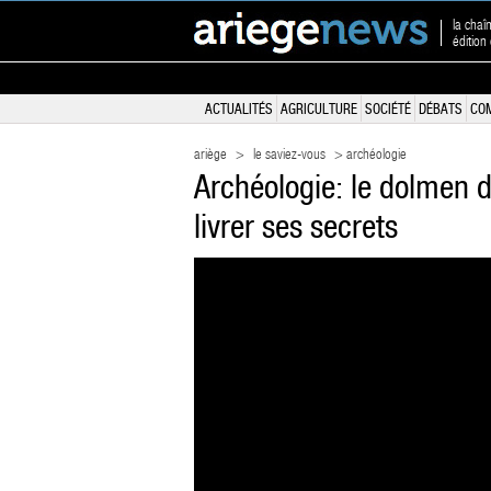
la chaî
édition
ACTUALITÉS
AGRICULTURE
SOCIÉTÉ
DÉBATS
CO
ariège
>
le saviez-vous
> archéologie
Archéologie: le dolmen 
livrer ses secrets