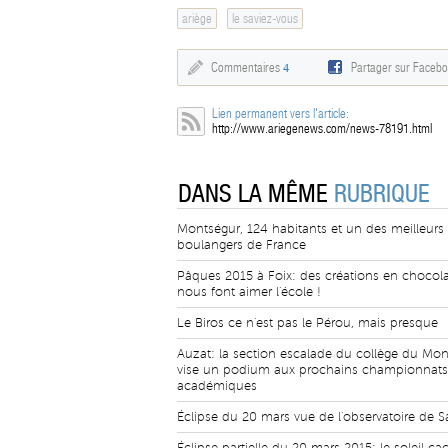
ariège
le saviez-vous
Commentaires
4
Partager sur Faceb
Lien permanent vers l'article:
http://www.ariegenews.com/news-78191.html
DANS LA MÊME
RUBRIQUE
Montségur, 124 habitants et un des meilleurs
boulangers de France
Pâques 2015 à Foix: des créations en chocola
nous font aimer l'école !
Le Biros ce n'est pas le Pérou, mais presque
Auzat: la section escalade du collège du Mo
vise un podium aux prochains championnats
académiques
Éclipse du 20 mars vue de l'observatoire de S