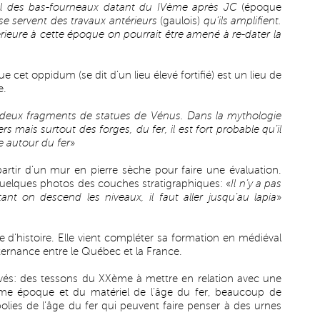
l des bas-fourneaux datant du IVème après JC
(époque
e servent des travaux antérieurs
(gaulois)
qu’ils amplifient.
antérieure à cette époque on pourrait être amené à re-dater la
e cet oppidum (se dit d’un lieu élevé fortifié) est un lieu de
e.
deux fragments de statues de Vénus. Dans la mythologie
s mais surtout des forges, du fer, il est fort probable qu’il
te autour du fer
»
rtir d’un mur en pierre sèche pour faire une évaluation.
quelques photos des couches stratigraphiques: «
Il n’y a pas
ant on descend les niveaux, il faut aller jusqu’au lapia
»
ce d’histoire. Elle vient compléter sa formation en médiéval
ternance entre le Québec et la France.
uvés: des tessons du XXème à mettre en relation avec une
me époque et du matériel de l’âge du fer, beaucoup de
lies de l’âge du fer qui peuvent faire penser à des urnes