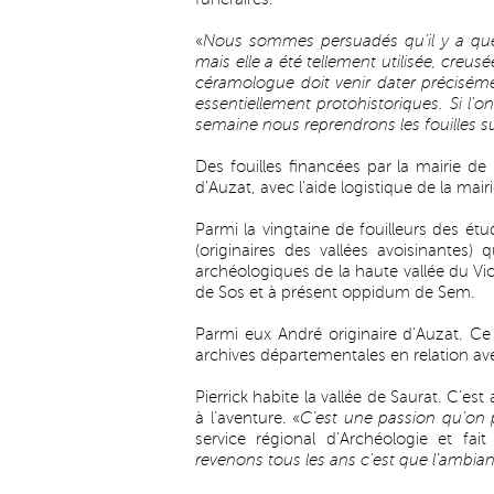
«
Nous sommes persuadés qu’il y a que
mais elle a été tellement utilisée, creu
céramologue doit venir dater précisémen
essentiellement protohistoriques. Si l’on
semaine nous reprendrons les fouilles su
Des fouilles financées par la mairie
d’Auzat, avec l’aide logistique de la mair
Parmi la vingtaine de fouilleurs des é
(originaires des vallées avoisinantes) 
archéologiques de la haute vallée du V
de Sos et à présent oppidum de Sem.
Parmi eux André originaire d’Auzat. Ce 
archives départementales en relation avec 
Pierrick habite la vallée de Saurat. C’e
à l’aventure. «
C’est une passion qu’on 
service régional d’Archéologie et fai
revenons tous les ans c’est que l’ambian