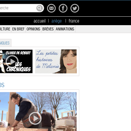
accueil
|
ariège
|
france
ULTURE
EN BREF
OPINIONS
BRÈVES
ANIMATIONS
IQUES
OS