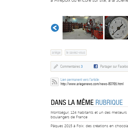
à Mirepoix ou encore sur site, à la Scierie
ariège
le saviez-vous
Commentaires
3
Partager sur Faceb
Lien permanent vers l'article:
http://www.ariegenews.com/news-80765.html
DANS LA MÊME
RUBRIQUE
Montségur, 124 habitants et un des meilleurs
boulangers de France
Pâques 2015 à Foix: des créations en chocola