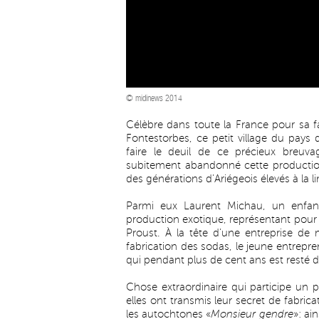
© midinews 2014
Célèbre dans toute la France pour sa fab
Fontestorbes, ce petit village du pays
faire le deuil de ce précieux breuva
subitement abandonné cette production 
des générations d’Ariégeois élevés à la
Parmi eux Laurent Michau, un enfant
production exotique, représentant pou
Proust. À la tête d’une entreprise de
fabrication des sodas, le jeune entrepr
qui pendant plus de cent ans est resté 
Chose extraordinaire qui participe un pe
elles ont transmis leur secret de fabri
les autochtones «
Monsieur gendre
»: ai