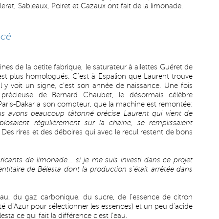
lerat, Sableaux, Poiret et Cazaux ont fait de la limonade.
ncé
nes de la petite fabrique, le saturateur à ailettes Guéret de
est plus homologués. C’est à Espalion que Laurent trouve
 y voit un signe, c’est son année de naissance. Une fois
de précieuse de Bernard Chaubet, le désormais célèbre
 Paris-Dakar a son compteur, que la machine est remontée:
us avons beaucoup tâtonné précise Laurent qui vient de
losaient régulièrement sur la chaîne, se remplissaient
. Des rires et des déboires qui avec le recul restent de bons
ricants de limonade... si je me suis investi dans ce projet
ntitaire de Bélesta dont la production s’était arrêtée dans
eau, du gaz carbonique, du sucre, de l’essence de citron
ôté d’Azur pour sélectionner les essences) et un peu d'acide
esta ce qui fait la différence c’est l’eau.