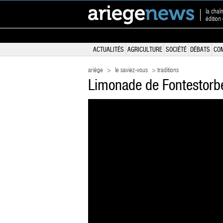
la chaî
édition
ACTUALITÉS
AGRICULTURE
SOCIÉTÉ
DÉBATS
CO
ariège
>
le saviez-vous
> traditions
Limonade de Fontestorbes