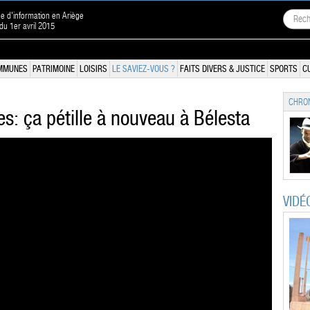
ne d'information en Ariège
 du 1er avril 2015
MMUNES
PATRIMOINE
LOISIRS
LE SAVIEZ-VOUS ?
FAITS DIVERS & JUSTICE
SPORTS
C
CHRON
: ça pétille à nouveau à Bélesta
VIDÉ