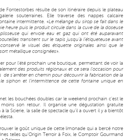
 de Fontestorbes résulte de son itinéraire depuis le plateau
lerie souterraines. Elle traverse des nappes calcaire
ontaine intermittente. «
Le mélange du sirop se fait dans le
mie heure puis le produit circule dans la cuve de la doseuse
emplisseuse qui envoie eau et gaz qui ont été auparavant
uteilles transitent sur le tapis jusqu’à l’étiqueteuse avant
conservé le visuel des étiquette originales ainsi que le
ssort métallique consignées
».
r pour l’été prochain une boutique, permettant de voir la
galement des produits régionaux et ce sera l’occasion pour
s de s’arrêter en chemin pour découvrir la fabrication de la
 le siphon et l’intermittence de cette fontaine unique en
met les bouchées doubles car le weekend prochain c’est le
 moins son retour. Il organise une dégustation gratuite
a Scierie, la salle de spectacle qu’il a ouvert il y a bientôt
élesta.
trouver le goût unique de cette limonade qui a bercé notre
ines telles qu’Origin Terroir à Foix, le Comptoir Gourmand