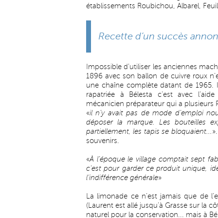
établissements Roubichou, Albarel, Feuil
Recette d’un succès anno
Impossible d’utiliser les anciennes machi
1896 avec son ballon de cuivre roux n’
une chaîne complète datant de 1965. Il
rapatriée à Bélesta c’est avec l’ai
mécanicien préparateur qui a plusieurs
«
il n’y avait pas de mode d’emploi no
déposer la marque. Les bouteilles exp
partiellement, les tapis se bloquaient...
»
souvenirs.
«
À l’époque le village comptait sept fab
c’est pour garder ce produit unique, ide
l’indifférence générale
»
La limonade ce n’est jamais que de l’
(Laurent est allé jusqu’à Grasse sur la c
naturel pour la conservation... mais à Bél