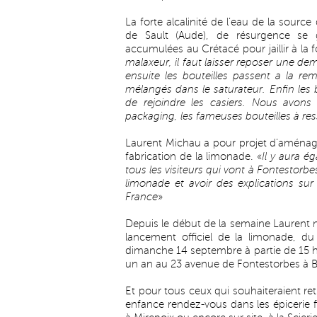
La forte alcalinité de l’eau de la source
de Sault (Aude), de résurgence se ga
accumulées au Crétacé pour jaillir à la f
malaxeur, il faut laisser reposer une de
ensuite les bouteilles passent a la r
mélangés dans le saturateur. Enfin les bo
de rejoindre les casiers. Nous avons 
packaging, les fameuses bouteilles à re
Laurent Michau a pour projet d’aménage
fabrication de la limonade. «
Il y aura é
tous les visiteurs qui vont à Fontestorbe
limonade et avoir des explications sur
France
»
Depuis le début de la semaine Laurent 
lancement officiel de la limonade, du
dimanche 14 septembre à partie de 15 h à l
un an au 23 avenue de Fontestorbes à B
Et pour tous ceux qui souhaiteraient re
enfance rendez-vous dans les épicerie f