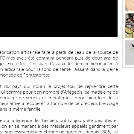
rication artisanale faite à partir de l’eau de la source de
 d’Olmes avait été contraint pendant plus de deux ans de
ge. En effet, Christian Cazaux le dernier limonadier à
artisanale pour raisons de santé, laissant dans la peine
 limonade de Fontestorbes
 du pays qui nourri le projet fou de reprendre cette
r lui comme pour bon nombre d’Ariégeois, sa madeleine de
 montage de structures métalliques, donc bien loin de la
eneur arrive à récupérer la formule de ce précieux breuvage
dans la même famille.
u à la légende, les héritiers ont toujours été des filles et
cation en se mariant à des messieurs appelés gentiment par
nsi, successivement et chronologiquement depuis 1885, les