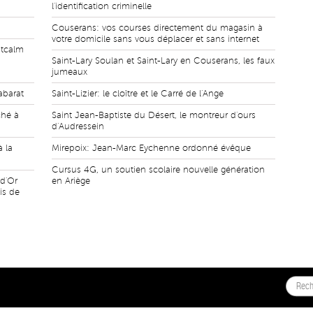
l'identification criminelle
Couserans: vos courses directement du magasin à
votre domicile sans vous déplacer et sans internet
ntcalm
Saint-Lary Soulan et Saint-Lary en Couserans, les faux
jumeaux
abarat
Saint-Lizier: le cloître et le Carré de l'Ange
ché à
Saint Jean-Baptiste du Désert, le montreur d'ours
d'Audressein
à la
Mirepoix: Jean-Marc Eychenne ordonné évêque
Cursus 4G, un soutien scolaire nouvelle génération
 d'Or
en Ariège
is de