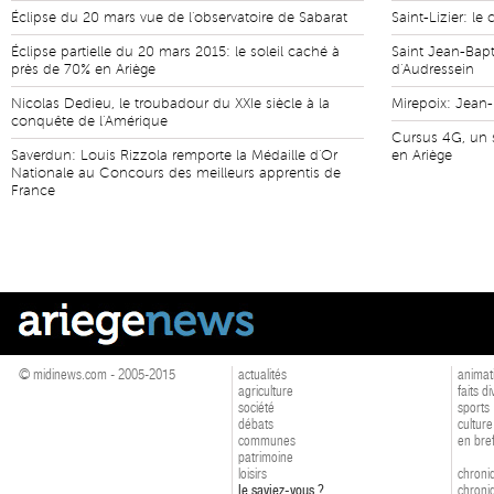
Éclipse du 20 mars vue de l'observatoire de Sabarat
Saint-Lizier: le 
Éclipse partielle du 20 mars 2015: le soleil caché à
Saint Jean-Bapt
près de 70% en Ariège
d'Audressein
Nicolas Dedieu, le troubadour du XXIe siècle à la
Mirepoix: Jean
conquête de l'Amérique
Cursus 4G, un s
Saverdun: Louis Rizzola remporte la Médaille d'Or
en Ariège
Nationale au Concours des meilleurs apprentis de
France
© midinews.com - 2005-2015
actualités
animat
agriculture
faits d
société
sports
débats
culture
communes
en bre
patrimoine
loisirs
chroniq
le saviez-vous ?
chroniq