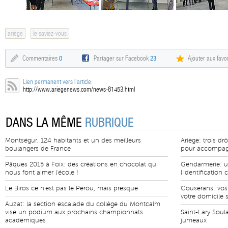
ariège
le saviez-vous
Commentaires
0
Partager sur Facebook
23
Ajouter aux favor
Lien permanent vers l'article:
http://www.ariegenews.com/news-81453.html
DANS LA MÊME
RUBRIQUE
Montségur, 124 habitants et un des meilleurs
Ariège: trois d
boulangers de France
pour accompag
Pâques 2015 à Foix: des créations en chocolat qui
Gendarmerie: un
nous font aimer l'école !
l'identification 
Le Biros ce n'est pas le Pérou, mais presque
Couserans: vos
votre domicile 
Auzat: la section escalade du collège du Montcalm
vise un podium aux prochains championnats
Saint-Lary Soul
académiques
jumeaux