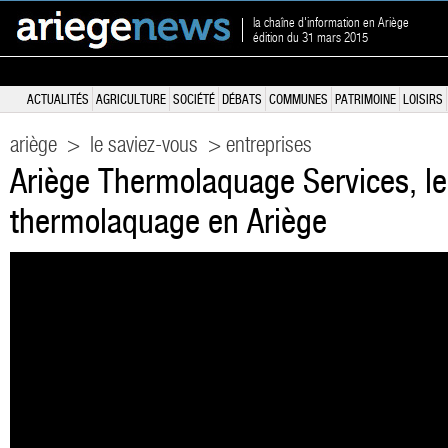
la chaîne d'information en Ariège
édition du 31 mars 2015
ACTUALITÉS
AGRICULTURE
SOCIÉTÉ
DÉBATS
COMMUNES
PATRIMOINE
LOISIRS
ariège
>
le saviez-vous
> entreprises
Ariège Thermolaquage Services, le
thermolaquage en Ariège