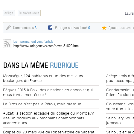
ariège
le saviez-vous
Lauren
Commentaires
3
Partager sur Facebook
0
Ajouter aux favori
Lien permanent vers l'article:
http://www.ariegenews.com/news-81623.html
DANS LA MÊME
RUBRIQUE
Montségur, 124 habitants et un des meilleurs
Ariège: trois d
boulangers de France
pour accompag
Pâques 2015 à Foix: des créations en chocolat qui
Gendarmerie: un
nous font aimer l'école !
l'identification 
Le Biros ce n'est pas le Pérou, mais presque
Couserans: vos
votre domicile 
Auzat: la section escalade du collège du Montcalm
vise un podium aux prochains championnats
Saint-Lary Soul
académiques
jumeaux
Éclipse du 20 mars vue de l'observatoire de Sabarat
Saint-Lizier: le 