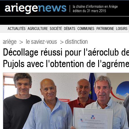
la chaîne d'information en Ariège
édition du 31 mars 2015
ACTUALITÉS
AGRICULTURE
SOCIÉTÉ
DÉBATS
COMMUNES
PATRIMOINE
LOISIRS
ariège
>
le saviez-vous
> distinction
Décollage réussi pour l'aéroclub d
Pujols avec l'obtention de l'agrém