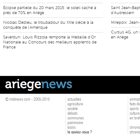
Éclipse partielle du 20 mars 2015: le soleil caché à
Saint Jean-Bapt
près de 70% en Ariège
d'Audressein
Nicolas Dedieu, le troubadour du XXIe siècle à la
Mirepoix: Jean
conquête de l'Amérique
Cursus 4G, un s
Saverdun: Louis Rizzola remporte la Médaille d'Or
en Ariège
Nationale au Concours des meilleurs apprentis de
France
© midinews.com - 2005-2015
actualités
animat
agriculture
faits d
société
sports
débats
culture
communes
en bre
patrimoine
loisirs
chroniq
le saviez-vous ?
chroniq