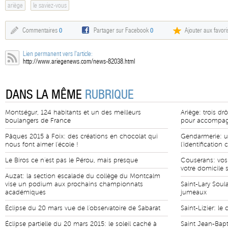
ariège
le saviez-vous
Commentaires
0
Partager sur Facebook
0
Ajouter aux favori
Lien permanent vers l'article:
http://www.ariegenews.com/news-82038.html
DANS LA MÊME
RUBRIQUE
Montségur, 124 habitants et un des meilleurs
Ariège: trois d
boulangers de France
pour accompag
Pâques 2015 à Foix: des créations en chocolat qui
Gendarmerie: un
nous font aimer l'école !
l'identification 
Le Biros ce n'est pas le Pérou, mais presque
Couserans: vos
votre domicile 
Auzat: la section escalade du collège du Montcalm
vise un podium aux prochains championnats
Saint-Lary Soul
académiques
jumeaux
Éclipse du 20 mars vue de l'observatoire de Sabarat
Saint-Lizier: le 
Éclipse partielle du 20 mars 2015: le soleil caché à
Saint Jean-Bapt