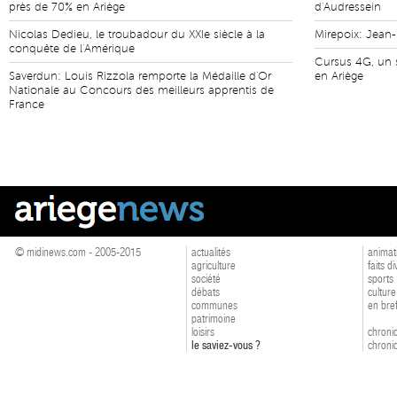
près de 70% en Ariège
d'Audressein
Nicolas Dedieu, le troubadour du XXIe siècle à la
Mirepoix: Jean
conquête de l'Amérique
Cursus 4G, un s
Saverdun: Louis Rizzola remporte la Médaille d'Or
en Ariège
Nationale au Concours des meilleurs apprentis de
France
© midinews.com - 2005-2015
actualités
animat
agriculture
faits d
société
sports
débats
culture
communes
en bre
patrimoine
loisirs
chroniq
le saviez-vous ?
chroniq