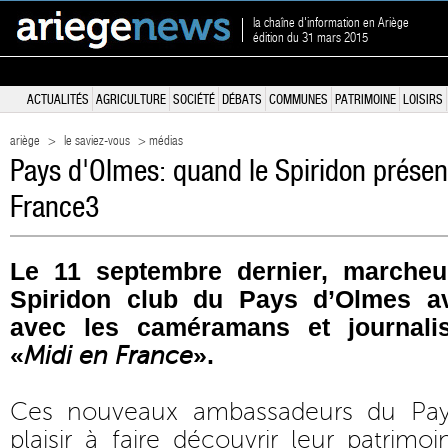
la chaîne d'information en Ariège
édition du 31 mars 2015
ACTUALITÉS
AGRICULTURE
SOCIÉTÉ
DÉBATS
COMMUNES
PATRIMOINE
LOISIRS
ariège
>
le saviez-vous
> médias
Pays d'Olmes: quand le Spiridon présent
France3
Le 11 septembre dernier, marcheu
Spiridon club du Pays d’Olmes av
avec les caméramans et journalis
«
».
Midi en France
Ces nouveaux ambassadeurs du Pay
plaisir à faire découvrir leur patrimo