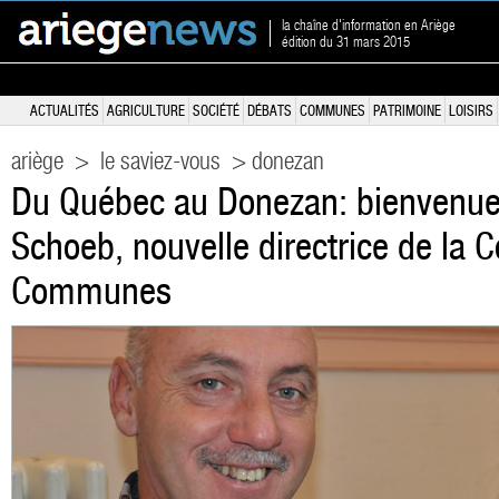
la chaîne d'information en Ariège
édition du 31 mars 2015
ACTUALITÉS
AGRICULTURE
SOCIÉTÉ
DÉBATS
COMMUNES
PATRIMOINE
LOISIRS
ariège
>
le saviez-vous
> donezan
Du Québec au Donezan: bienvenue
Schoeb, nouvelle directrice de l
Communes