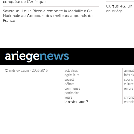
conquête de l'Amérique
Cursus 4G, un s
Saverdun: Louis Rizzola remporte la Médaille d'Or
en Ariège
Nationale au Concours des meilleurs apprentis de
France
© midinews.com - 2005-2015
actualités
animat
agriculture
faits d
société
sports
débats
culture
communes
en bre
patrimoine
loisirs
chroniq
le saviez-vous ?
chroniq