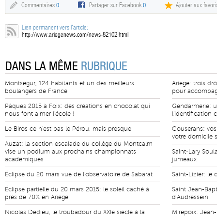
Commentaires
0
Partager sur Facebook
0
Ajouter aux favori
Lien permanent vers l'article:
http://www.ariegenews.com/news-82102.html
DANS LA MÊME
RUBRIQUE
Montségur, 124 habitants et un des meilleurs
Ariège: trois d
boulangers de France
pour accompag
Pâques 2015 à Foix: des créations en chocolat qui
Gendarmerie: un
nous font aimer l'école !
l'identification 
Le Biros ce n'est pas le Pérou, mais presque
Couserans: vos
votre domicile 
Auzat: la section escalade du collège du Montcalm
vise un podium aux prochains championnats
Saint-Lary Soul
académiques
jumeaux
Éclipse du 20 mars vue de l'observatoire de Sabarat
Saint-Lizier: le 
Éclipse partielle du 20 mars 2015: le soleil caché à
Saint Jean-Bapt
près de 70% en Ariège
d'Audressein
Nicolas Dedieu, le troubadour du XXIe siècle à la
Mirepoix: Jean