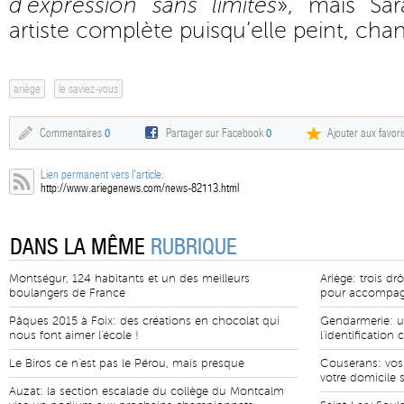
d’expression sans limites
», mais Sar
artiste complète puisqu’elle peint, cha
ariège
le saviez-vous
Commentaires
0
Partager sur Facebook
0
Ajouter aux favori
Lien permanent vers l'article:
http://www.ariegenews.com/news-82113.html
DANS LA MÊME
RUBRIQUE
Montségur, 124 habitants et un des meilleurs
Ariège: trois d
boulangers de France
pour accompag
Pâques 2015 à Foix: des créations en chocolat qui
Gendarmerie: un
nous font aimer l'école !
l'identification 
Le Biros ce n'est pas le Pérou, mais presque
Couserans: vos
votre domicile 
Auzat: la section escalade du collège du Montcalm