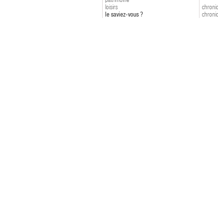
loisirs
chroniq
le saviez-vous ?
chroniq