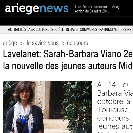
la chaîne d'information en Ariège
édition du 31 mars 2015
ACTUALITÉS
AGRICULTURE
SOCIÉTÉ
DÉBATS
COMMUNES
PATRIMOINE
LOISIRS
ariège
>
le saviez-vous
> concours
Lavelanet: Sarah-Barbara Viano 2e
la nouvelle des jeunes auteurs Mi
À 14 et 
Barbara Vi
octobre à 
Toulouse, 
concours 
jeunes aut