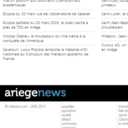
vise un podium aux prochains championnats
Saint-Lary Soul
académiques
jumeaux
Éclipse du 20 mars vue de l'observatoire de Sabarat
Saint-Lizier: le 
Éclipse partielle du 20 mars 2015: le soleil caché à
Saint Jean-Bapt
près de 70% en Ariège
d'Audressein
Nicolas Dedieu, le troubadour du XXIe siècle à la
Mirepoix: Jean
conquête de l'Amérique
Cursus 4G, un s
Saverdun: Louis Rizzola remporte la Médaille d'Or
en Ariège
Nationale au Concours des meilleurs apprentis de
France
© midinews.com - 2005-2015
actualités
animat
agriculture
faits d
société
sports
débats
culture
communes
en bre
patrimoine