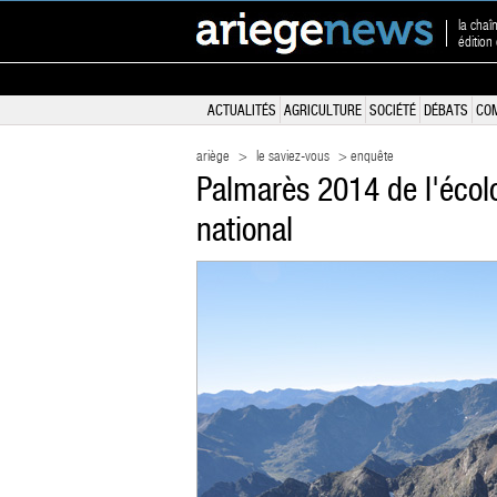
la chaî
édition
ACTUALITÉS
AGRICULTURE
SOCIÉTÉ
DÉBATS
CO
ariège
>
le saviez-vous
> enquête
Palmarès 2014 de l'écolo
national