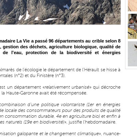
madaire La Vie a passé 96 départements au crible selon 8
 gestion des déchets, agriculture biologique, qualité de
é de l'eau, protection de la biodiversité et énergies
lmarès de l’écologie le département de l’Hérault se hisse à
tales (n°2) et du Finistère (n°3).
'est un département «
relativement urbanisé
» qui décroche
13, la Haute-Garonne avait été récompensée.
combinaison d'une politique volontariste (1er en énergies
de locale des consommateurs pour des produits de qualité
en consommation durable, 4e en agriculture bio) et enfin à
s naturels (19e en biodiversité)
», justifie l'hebdomadaire.
rbanisation galopante et le changement climatique
», nuance-