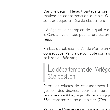
t-il.
Dans le détail, l'Hérault partage la pr
matière de consommation durable. Quest
sont ex-aequo en tête du classement.
L'Ariège est le champion de la qualité de
le Gard arrive en tête pour la protection
l'eau.
En bas du tableau, le Val-de-Marne arr
consécutive. Paris a de son côté son av
se hisse au 86e rang.
L
e département de l’Arièg
35e position
Parmi les critères de ce classement
gestion des déchets pour qui notre 
renouvelable (80e), agriculture biologiq
65e), consommation durable en (79e).
Par contre l’Ariège se distingue en mati