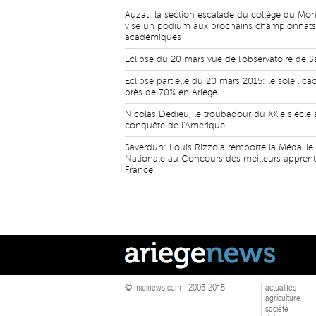
Auzat: la section escalade du collège du Mo
vise un podium aux prochains championnats
académiques
Éclipse du 20 mars vue de l'observatoire de S
Éclipse partielle du 20 mars 2015: le soleil ca
près de 70% en Ariège
Nicolas Dedieu, le troubadour du XXIe siècle 
conquête de l'Amérique
Saverdun: Louis Rizzola remporte la Médaille
Nationale au Concours des meilleurs apprent
France
© midinews.com - 2005-2015
actualités
agriculture
société