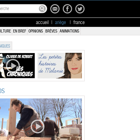
accueil
|
ariège
|
france
ULTURE
EN BREF
OPINIONS
BRÈVES
ANIMATIONS
IQUES
OS