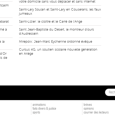
votre domicile sans vous déplacer et sans internet
ntcalm
Saint-Lary Soulan et Saint-Lary en Couserans, les faux
jumeaux
abarat
Saint-Lizier: le cloître et le Carré de l'Ange
ché à
Saint Jean-Baptiste du Désert, le montreur d'ours
d'Audressein
à la
Mirepoix: Jean-Marc Eychenne ordonné évêque
Cursus 4G, un soutien scolaire nouvelle génération
 d'Or
en Ariège
is de
animations
brèves
faits divers & justice
opinions
sports
courrier des lecteurs