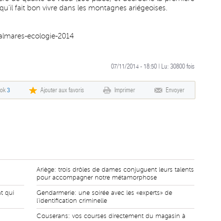
st qu’il fait bon vivre dans les montagnes ariégeoises.
palmares-ecologie-2014
07/11/2014 - 18:50 | Lu:
30800
fois
ook
3
Ajouter aux favoris
Imprimer
Envoyer
Ariège: trois drôles de dames conjuguent leurs talents
pour accompagner notre métamorphose
t qui
Gendarmerie: une soirée avec les «experts» de
l'identification criminelle
Couserans: vos courses directement du magasin à