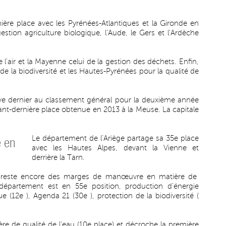
emière place avec les Pyrénées-Atlantiques et la Gironde en
ion agriculture biologique, l'Aude, le Gers et l'Ardèche
 l'air et la Mayenne celui de la gestion des déchets. Enfin,
 de la biodiversité et les Hautes-Pyrénées pour la qualité de
ive dernier au classement général pour la deuxième année
ant-dernière place obtenue en 2013 à la Meuse. La capitale
Le département de l’Ariège partage sa 35e place
e en
avec les Hautes Alpes, devant la Vienne et
derrière la Tarn.
 il reste encore des marges de manœuvre en matière de
département est en 55e position, production d’énergie
ue (12e ), Agenda 21 (30e ), protection de la biodiversité (
ère de qualité de l’eau (10e place) et décroche la première