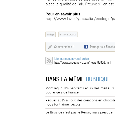
place la qualité de l’air. Preuve s’il en e
Pour en savoir plus,
http://www.lavie.fr/actualite/ecologie/
ariège
le saviez-vous
Commentaires
2
Partager sur Faceb
Lien permanent vers l'article:
http://www.ariegenews.com/news-82926.html
DANS LA MÊME
RUBRIQUE
Montségur, 124 habitants et un des meilleurs
boulangers de France
Pâques 2015 à Foix: des créations en chocola
nous font aimer l'école !
Le Biros ce n'est pas le Pérou, mais presque