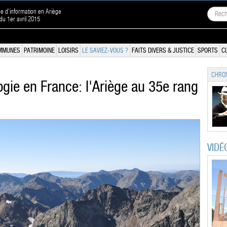
ne d'information en Ariège
 du 1er avril 2015
MMUNES
PATRIMOINE
LOISIRS
LE SAVIEZ-VOUS ?
FAITS DIVERS & JUSTICE
SPORTS
C
CHRON
gie en France: l'Ariège au 35e rang
VIDÉ