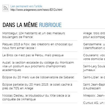
Lien permanent vers l'article:
http://www.ariegenews.com/news-83124.html
DANS LA MÊME
RUBRIQUE
Montségur, 124 habitants et un des meilleurs
Ariège: trois d
boulangers de France
pour accompag
Pâques 2015 à Foix: des créations en chocolat qui
Gendarmerie: un
nous font aimer l'école !
l'identification 
Le Biros ce n'est pas le Pérou, mais presque
Couserans: vos
votre domicile 
Auzat: la section escalade du collège du Montcalm
vise un podium aux prochains championnats
Saint-Lary Soul
académiques
jumeaux
Éclipse du 20 mars vue de l'observatoire de Sabarat
Saint-Lizier: le 
Éclipse partielle du 20 mars 2015: le soleil caché à
Saint Jean-Bapt
près de 70% en Ariège
d'Audressein
Nicolas Dedieu, le troubadour du XXIe siècle à la
Mirepoix: Jean
conquête de l'Amérique
Cursus 4G, un s