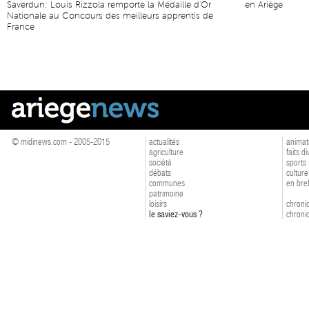
Saverdun: Louis Rizzola remporte la Médaille d'Or
en Ariège
Nationale au Concours des meilleurs apprentis de
France
© midinews.com - 2005-2015
actualités
animat
agriculture
faits d
société
sports
débats
culture
communes
en bre
patrimoine
loisirs
chroniq
le saviez-vous ?
chroniq