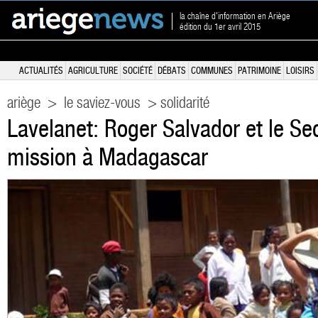
la chaîne d'information en Ariège
édition du 1er avril 2015
ACTUALITÉS
AGRICULTURE
SOCIÉTÉ
DÉBATS
COMMUNES
PATRIMOINE
LOISIRS
ariège
>
le saviez-vous
> solidarité
Lavelanet: Roger Salvador et le Se
mission à Madagascar