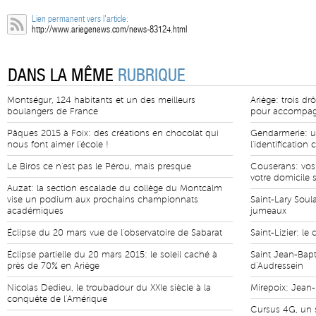
Lien permanent vers l'article:
http://www.ariegenews.com/news-83124.html
DANS LA MÊME
RUBRIQUE
Montségur, 124 habitants et un des meilleurs
Ariège: trois d
boulangers de France
pour accompag
Pâques 2015 à Foix: des créations en chocolat qui
Gendarmerie: un
nous font aimer l'école !
l'identification 
Le Biros ce n'est pas le Pérou, mais presque
Couserans: vos
votre domicile 
Auzat: la section escalade du collège du Montcalm
vise un podium aux prochains championnats
Saint-Lary Soul
académiques
jumeaux
Éclipse du 20 mars vue de l'observatoire de Sabarat
Saint-Lizier: le 
Éclipse partielle du 20 mars 2015: le soleil caché à
Saint Jean-Bapt
près de 70% en Ariège
d'Audressein
Nicolas Dedieu, le troubadour du XXIe siècle à la
Mirepoix: Jean
conquête de l'Amérique
Cursus 4G, un s