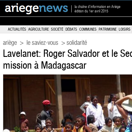
la chaîne d'information en Ariège
édition du 1er avril 2015
ACTUALITÉS
AGRICULTURE
SOCIÉTÉ
DÉBATS
COMMUNES
PATRIMOINE
LOISIRS
ariège
>
le saviez-vous
> solidarité
Lavelanet: Roger Salvador et le Se
mission à Madagascar