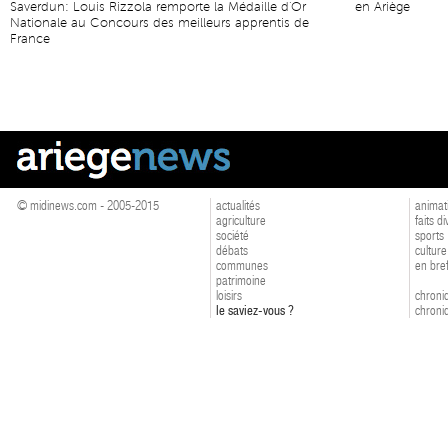
Saverdun: Louis Rizzola remporte la Médaille d'Or
en Ariège
Nationale au Concours des meilleurs apprentis de
France
© midinews.com - 2005-2015
actualités
animat
agriculture
faits d
société
sports
débats
culture
communes
en bre
patrimoine
loisirs
chroniq
le saviez-vous ?
chroniq