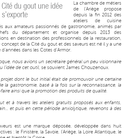
La chambre de métiers
 Cité du gout une idée
de l’Ariège propose
 s’exporte
depuis la fin 2012 des
ateliers de cuisine
és aux amateurs passionnés de gastronomie, animés par
hefs du département et organise depuis 2013 des
ions en destination des professionnels de la restauration,
 concept de la Cité du gout et des saveurs est né il y a une
e d’années dans les Cotes d’Armor.
poque, nous avions un secrétaire général un peu visionnaire
u l’idée de cet outil
, se souvient James Chouzenoux.
rojet dont le but initial était de promouvoir une certaine
 de la gastronomie, basé à la fois sur la reconnaissance, la
r-faire ainsi que la promotion des produits de qualité.
aut et à travers les ateliers gratuits proposés aux enfants,
… et puis en cette période anxiolytique, revenons à des
saveurs est une marque déposée, développée dans huit
es : le Finistère, la Savoie, l’Ariège, la Loire Atlantique, le
e et bientôt la Corse.