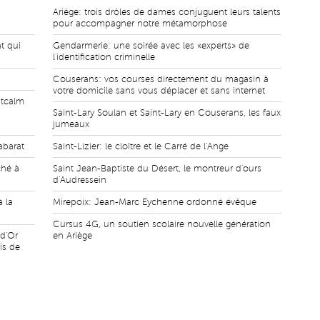
Ariège: trois drôles de dames conjuguent leurs talents
pour accompagner notre métamorphose
t qui
Gendarmerie: une soirée avec les «experts» de
l'identification criminelle
Couserans: vos courses directement du magasin à
votre domicile sans vous déplacer et sans internet
ntcalm
Saint-Lary Soulan et Saint-Lary en Couserans, les faux
jumeaux
abarat
Saint-Lizier: le cloître et le Carré de l'Ange
ché à
Saint Jean-Baptiste du Désert, le montreur d'ours
d'Audressein
à la
Mirepoix: Jean-Marc Eychenne ordonné évêque
Cursus 4G, un soutien scolaire nouvelle génération
 d'Or
en Ariège
is de