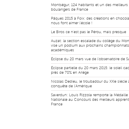
Montségur, 124 habitants et un des meilleurs
boulangers de France
Pâques 2015 à Foix: des créations en chocola
nous font aimer l'école !
Le Biros ce n'est pas le Pérou, mais presque
Auzat: la section escalade du collège du Mo
vise un podium aux prochains championnats
académiques
Éclipse du 20 mars vue de l'observatoire de S
Éclipse partielle du 20 mars 2015: le soleil ca
près de 70% en Ariège
Nicolas Dedieu, le troubadour du XXIe siècle 
conquête de l'Amérique
Saverdun: Louis Rizzola remporte la Médaille
Nationale au Concours des meilleurs apprent
France