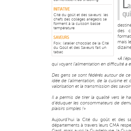
L
a
INITIATIVE
qui
Cité du goût et des saveurs: les
chefs des collèges ariégeois se
forment à la cuisson basse
destin
température
des c
format
SAVEURS
mais le
Foix: l'atelier chocolat de la Cité
dizain
du Goût et des Saveurs fait un
tabac
«
À l’é
qui voyant l’alimentation en difficulté a e
Des gens se sont fédérés autour de ce p
idée de l’alimentation, de la cuisine et
valorisation et la transmission des savoi
Il a permis de tirer la qualité vers le h
d’éduquer les consommateurs de demain
plaisirs simples !
»
Aujourd’hui la Cité du goût et des 
départements à travers leurs CMA respectiv
Gard, mais aussi la Guadeloupe, la Guyan