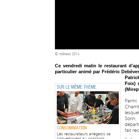
© midinews 2014
Ce vendredi matin le restaurant d’ap
particulier animé par Frédéric Debève
Patric
Foix) 
SUR LE MÊME THÈME
(Mirep
Parmi 
Chambr
lesque
Sorin,
départ
CONSOMMATION
fait re
Les restaurateurs ariégeois se
convertissent au snacking