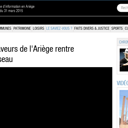
ne d'information en Ariège
 du 31 mars 2015
MMUNES
PATRIMOINE
LOISIRS
LE SAVIEZ-VOUS ?
FAITS DIVERS & JUSTICE
SPORTS
C
CHRON
veurs de l'Ariège rentre
éseau
VIDÉ