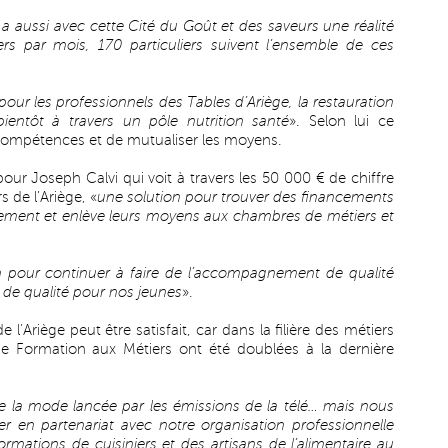
 y a aussi avec cette Cité du Goût et des saveurs une réalité
rs par mois, 170 particuliers suivent l’ensemble de ces
r les professionnels des Tables d’Ariège, la restauration
 bientôt à travers un pôle nutrition santé
». Selon lui ce
compétences et de mutualiser les moyens.
ur Joseph Calvi qui voit à travers les 50 000 € de chiffre
s de l’Ariège, «
une solution pour trouver des financements
rement et enlève leurs moyens aux chambres de métiers et
 pour continuer à faire de l’accompagnement de qualité
 de qualité pour nos jeunes
».
l’Ariège peut être satisfait, car dans la filière des métiers
e Formation aux Métiers ont été doublées à la dernière
e la mode lancée par les émissions de la télé… mais nous
r en partenariat avec notre organisation professionnelle
ormations de cuisiniers et des artisans de l’alimentaire au