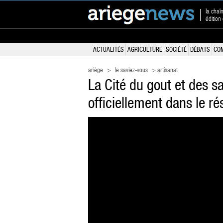
la chaî
édition
ACTUALITÉS
AGRICULTURE
SOCIÉTÉ
DÉBATS
CO
ariège
>
le saviez-vous
> artisanat
La Cité du gout et des sa
officiellement dans le r