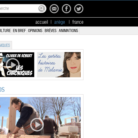
accueil
|
ariège
|
france
ULTURE
EN BREF
OPINIONS
BRÈVES
ANIMATIONS
IQUES
OS