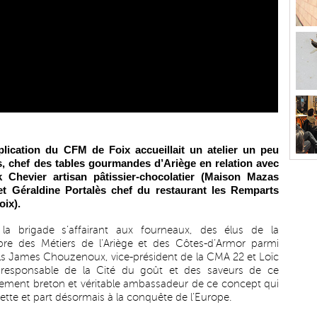
plication du CFM de Foix accueillait un atelier un peu
s, chef des tables gourmandes d’Ariège en relation avec
k Chevier artisan pâtissier-chocolatier (Maison Mazas
et Géraldine Portalès chef du restaurant les Remparts
oix).
la brigade s’affairant aux fourneaux, des élus de la
e des Métiers de l’Ariège et des Côtes-d’Armor parmi
ls James Chouzenoux, vice-président de la CMA 22 et Loïc
 responsable de la Cité du goût et des saveurs de ce
ement breton et véritable ambassadeur de ce concept qui
cette et part désormais à la conquête de l’Europe.